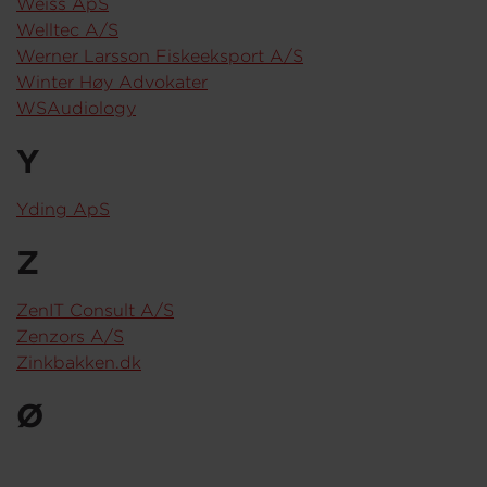
Weiss ApS
Welltec A/S
Werner Larsson Fiskeeksport A/S
Winter Høy Advokater
WSAudiology
Y
Yding ApS
Z
ZenIT Consult A/S
Zenzors A/S
Zinkbakken.dk
Ø