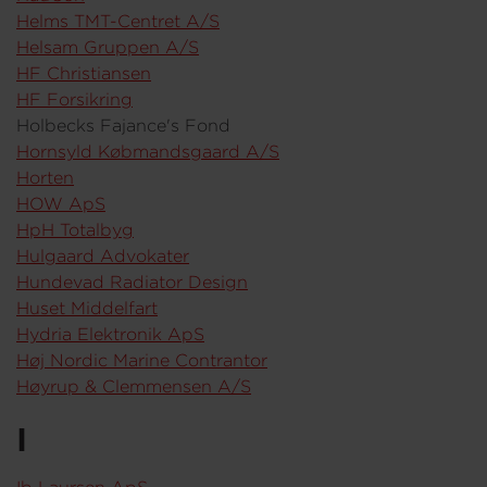
Helms TMT-Centret A/S
Helsam Gruppen A/S
HF Christiansen
HF Forsikring
Holbecks Fajance's Fond
Hornsyld Købmandsgaard A/S
Horten
HOW ApS
HpH Totalbyg
Hulgaard Advokater
Hundevad Radiator Design
Huset Middelfart
Hydria Elektronik ApS
Høj Nordic Marine Contrantor
Høyrup & Clemmensen A/S
I