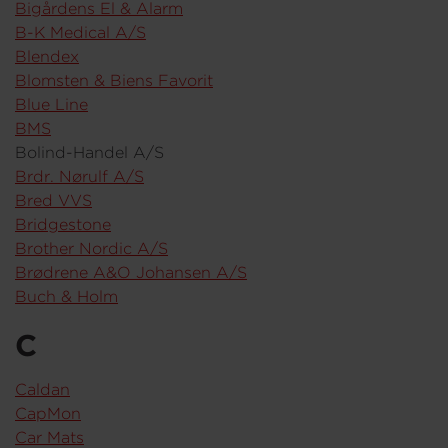
Bigårdens El & Alarm
B-K Medical A/S
Blendex
Blomsten & Biens Favorit
Blue Line
BMS
Bolind-Handel A/S
Brdr. Nørulf A/S
Bred VVS
Bridgestone
Brother Nordic A/S
Brødrene A&O Johansen A/S
Buch & Holm
C
Caldan
CapMon
Car Mats