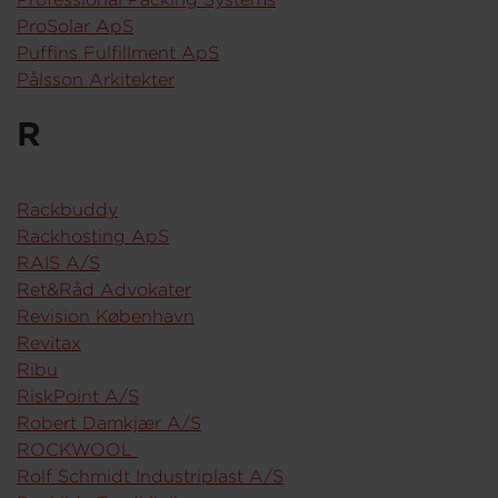
ProSolar ApS
Puffins Fulfillment ApS
Pålsson Arkitekter
R
Rackbuddy
Rackhosting ApS
RAIS A/S
Ret&Råd Advokater
Revision København
Revitax
Ribu
RiskPoint A/S
Robert Damkjær A/S
ROCKWOOL
Rolf Schmidt Industriplast A/S