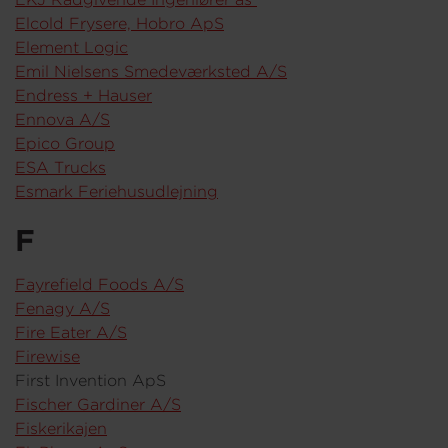
Elcold Frysere, Hobro ApS
Element Logic
Emil Nielsens Smedeværksted A/S
Endress + Hauser
Ennova A/S
Epico Group
ESA Trucks
Esmark Feriehusudlejning
F
Fayrefield Foods A/S
Fenagy A/S
Fire Eater A/S
Firewise
First Invention ApS
Fischer Gardiner A/S
Fiskerikajen