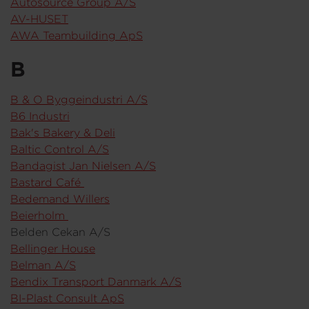
Autosource Group A/S
AV-HUSET
AWA Teambuilding ApS
B
B & O Byggeindustri A/S
B6 Industri
Bak's Bakery & Deli
Baltic Control A/S
Bandagist Jan Nielsen A/S
Bastard Café
Bedemand Willers
Beierholm
Belden Cekan A/S
Bellinger House
Belman A/S
Bendix Transport Danmark A/S
BI-Plast Consult ApS