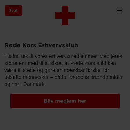
Støt
Prim
Navi
Gå
til
hovedindhold
Røde Kors Erhvervsklub
Tusind tak til vores erhvervsmedlemmer. Med jeres
Støt
støtte er I med til at sikre, at Røde Kors altid kan
være til stede og gøre en mærkbar forskel for
udsatte mennesker – både i verdens brændpunkter
og her i Danmark.
Bliv frivillig
Bliv medlem her
Vores indsatser
Genbrug