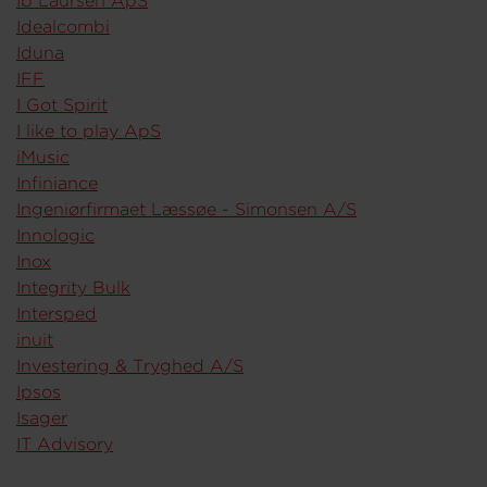
Ib Laursen ApS
Idealcombi
Iduna
IFF
I Got Spirit
I like to play ApS
iMusic
Infiniance
Ingeniørfirmaet Læssøe - Simonsen A/S
Innologic
Inox
Integrity Bulk
Intersped
inuit
Investering & Tryghed A/S
Ipsos
Isager
IT Advisory