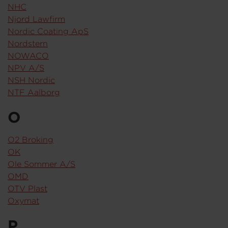
NHC
Njord Lawfirm
Nordic Coating ApS
Nordstern
NOWACO
NPV A/S
NSH Nordic
NTF Aalborg
O
O2 Broking
OK
Ole Sommer A/S
OMD
OTV Plast
Oxymat
P