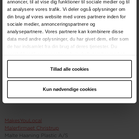
annoncer, til at vise dig funktioner til sociale medier og til
Linak
at analysere vores trafik. Vi deler også oplysninger om
Lindab
din brug af vores website med vores partnere inden for
LINDBERG A/S
sociale medier, annonceringspartnere og
LINDS A/S
analysepartnere. Vores partnere kan kombinere disse
Lindved El
data med andre oplysninger, du har givet dem, eller som
ljpmedical ApS
de har indsamlet fra din brug af deres tjenester. Du
Logis Solutions
samtykker til vores cookies, hvis du fortsætter med at
Louis Nielsen Kolding Storcenter
anvende vores hjemmeside.
Lundberg Tech A/S
Tillad alle cookies
Lyndahl A/S
Lyreco
Lægerne Jørgensen Hallund og Lavigne
Kun nødvendige cookies
M
MakesYouLocal
Malerfirmaet Christrup
Malte Haaning Plastic A/S