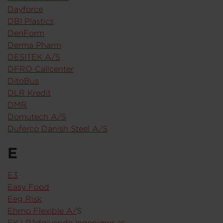
Dayforce
DBI Plastics
DenForm
Derma Pharm
DESITEK A/S
DFRO Callcenter
DitoBus
DLR Kredit
DMR
Domutech A/S
Duferco Danish Steel A/S
E
E3
Easy Food
Eeg Risk
Ehrno Flexible A/
S
EKJ Rådgivende Ingeniører as