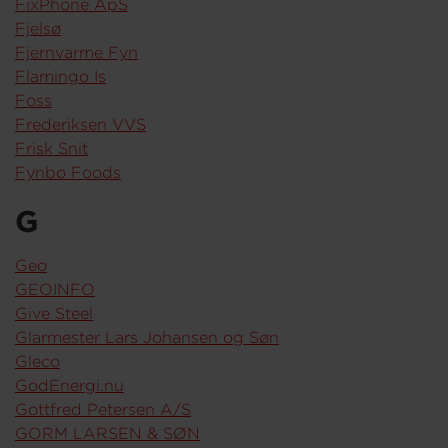
FixPhone ApS
Fjelsø
Fjernvarme Fyn
Flamingo Is
Foss
Frederiksen VVS
Frisk Snit
Fynbo Foods
G
Geo
GEOINFO
Give Steel
Glarmester Lars Johansen og Søn
Gleco
GodEnergi.nu
Gottfred Petersen A/S
GORM LARSEN & SØN