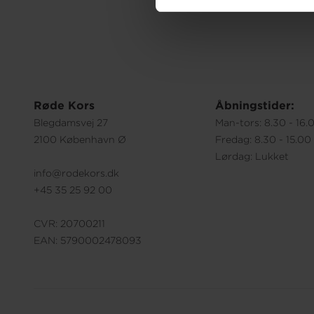
Røde Kors
Åbningstider:
Blegdamsvej 27
Man-tors: 8.30 - 16.
2100 København Ø
Fredag: 8.30 - 15.00
Lørdag: Lukket
info@rodekors.dk
+45 35 25 92 00
CVR: 20700211
EAN: 5790002478093