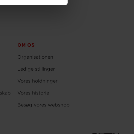
OM OS
Organisationen
Ledige stillinger
Vores holdninger
skab
Vores historie
Besøg vores webshop