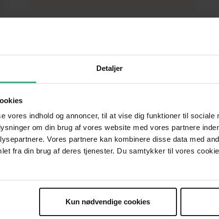
Detaljer
sager
ookies
og upartisk i verdens
se vores indhold og annoncer, til at vise dig funktioner til sociale
hængigt af partipolitik.
plysninger om din brug af vores website med vores partnere inden
ære hjælpeorganisation
ysepartnere. Vores partnere kan kombinere disse data med andr
i debatten og til at søge
et fra din brug af deres tjenester. Du samtykker til vores cookie
ager
Kun nødvendige cookies