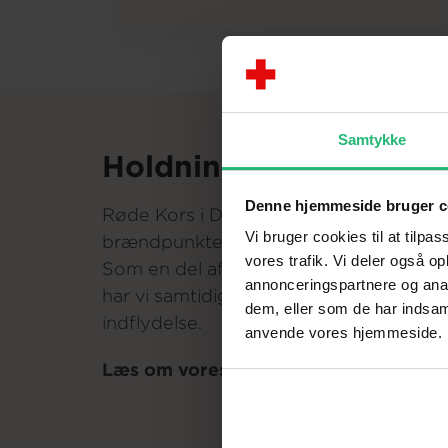
Samtykke
Holdninger og mærke
Denne hjemmeside bruger c
Røde Kors i Danmark arbejder neutralt 
Vi bruger cookies til at tilpas
brændpunkter. I Danmark arbejder vi uaf
vores trafik. Vi deler også o
Som en del af verdens største humanit
annonceringspartnere og anal
har vi samtidig en pligt til at blande os 
dem, eller som de har indsaml
indflydelse.
anvende vores hjemmeside.
Læs om vores holdninger og mærkes