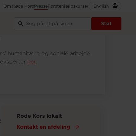
Om Røde Kors
Presse
Førstehjælpskurser
English
Støt
s
rs' humanitære og sociale arbejde.
s eksperter
her
.
Røde Kors lokalt
Kontakt en afdeling