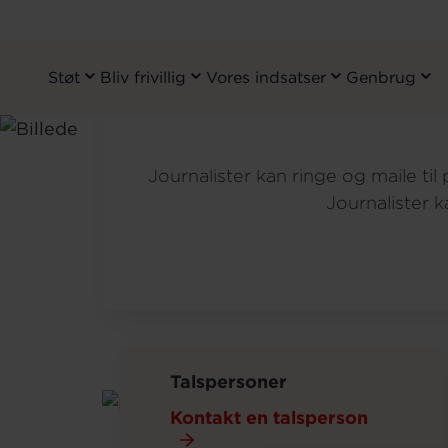
Støt
Bliv frivillig
Vores indsatser
Genbrug
Primary
Navigation
Gå
til
Om os
PRESSE
Journalister kan ringe og maile t
hovedindhold
Journalister 
Talspersoner
Kontakt en talsperson