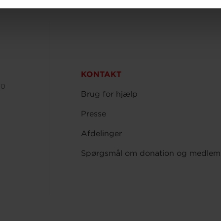
KONTAKT
00
Brug for hjælp
Presse
Afdelinger
Spørgsmål om donation og medlem