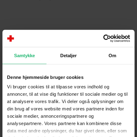
Samtykke
Detaljer
Om
Denne hjemmeside bruger cookies
Vi bruger cookies til at tilpasse vores indhold og
annoncer, til at vise dig funktioner til sociale medier og til
at analysere vores trafik. Vi deler også oplysninger om
Millioner af mennesker i Yemen
din brug af vores website med vores partnere inden for
udholder ufattelige lidelser –
sociale medier, annonceringspartnere og
analysepartnere. Vores partnere kan kombinere disse
konflikt, sult og sygdom holder
data med andre oplysninger, du har givet dem, eller som
landet i et jerngreb. Forældre