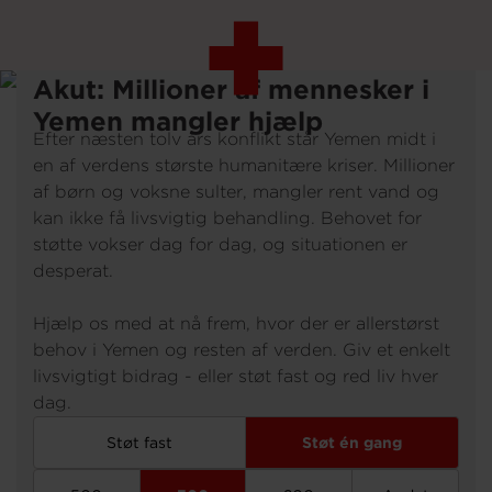
P
N
Gå
Akut: Millioner af mennesker i
til
Yemen mangler hjælp
hovedindhold
Efter næsten tolv års konflikt står Yemen midt i
en af verdens største humanitære kriser. Millioner
af børn og voksne sulter, mangler rent vand og
kan ikke få livsvigtig behandling. Behovet for
støtte vokser dag for dag, og situationen er
desperat.
Hjælp os med at nå frem, hvor der er allerstørst
behov i Yemen og resten af verden. Giv et enkelt
livsvigtigt bidrag - eller støt fast og red liv hver
dag.
Støt fast
Støt én gang