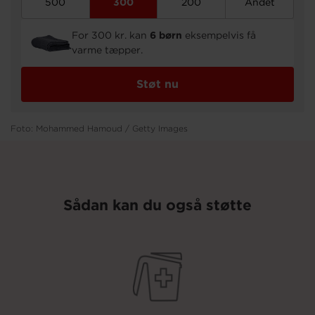
500
300
200
Andet
For 300 kr. kan
6 børn
eksempelvis få
varme tæpper.
Støt nu
Foto: Mohammed Hamoud / Getty Images
Sådan kan du også støtte