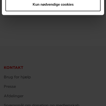
Har du spørgsmål om donation og
Kun nødvendige cookies
medlemskab?
KONTAKT
Brug for hjælp
Presse
Afdelinger
Spørgsmål om donation og medlemskab