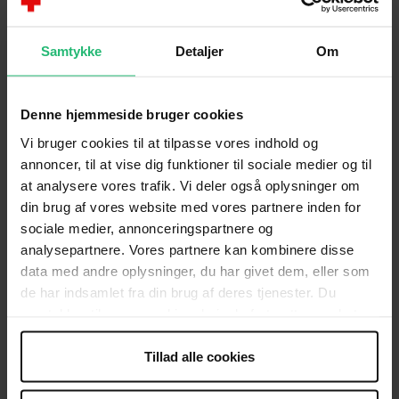
Samtykke
Detaljer
Om
Denne hjemmeside bruger cookies
Har du spørgsmål om asylområdet eller brug for
at kontakte Røde Kors' asylafdeling?
Vi bruger cookies til at tilpasse vores indhold og
annoncer, til at vise dig funktioner til sociale medier og til
at analysere vores trafik. Vi deler også oplysninger om
Vil du i kontakt med Ungdommens Røde Kors?
din brug af vores website med vores partnere inden for
sociale medier, annonceringspartnere og
analysepartnere. Vores partnere kan kombinere disse
Har du brug for generel hjælp eller vejledning i
data med andre oplysninger, du har givet dem, eller som
en svær situation?
de har indsamlet fra din brug af deres tjenester. Du
samtykker til vores cookies, hvis du fortsætter med at
Har du en pressehenvendelse og skal i kontakt
anvende vores hjemmeside.
med vores presseteam?
Tillad alle cookies