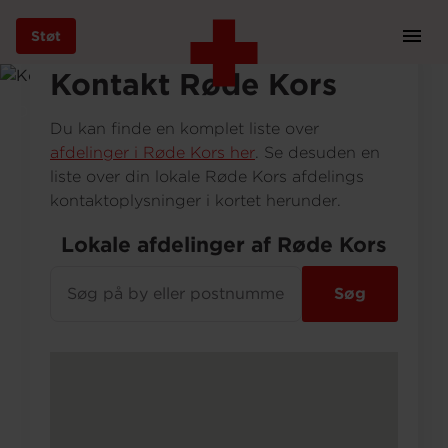
Støt
Prim
Navi
Gå
Kontakt Røde Kors
til
Om os
KONTAKT
hovedindhold
Du kan finde en komplet liste over
afdelinger i Røde Kors her
. Se desuden en
liste over din lokale Røde Kors afdelings
kontaktoplysninger i kortet herunder.
Støt
Lokale afdelinger af Røde Kors
Bliv frivillig
Søg
Vores indsatser
Genbrug