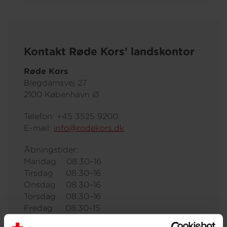
Kontakt Røde Kors' landskontor
Røde Kors
Blegdamsvej 27
2100 København Ø
Telefon: +45 3525 9200
E-mail:
info@rodekors.dk
Åbningstider:
Mandag 08.30–16
Tirsdag 08.30–16
Onsdag 08.30–16
Torsdag 08.30–16
Fredag 08.30–15