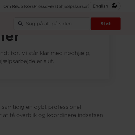
English
Om Røde Kors
Presse
Førstehjælpskurser
Støt
mer
endt for. Vi står klar med nødhjælp,
jælpsarbejde er slut.
er samtidig en dybt professionel
r at få overblik og koordinere indsatsen