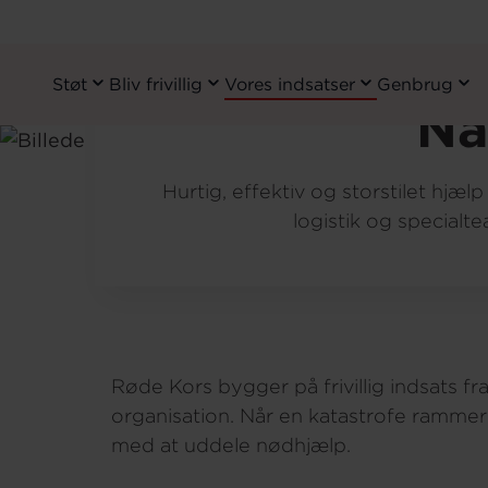
Foto: Syrian Arab Red Cresce
Støt
Bliv frivillig
Vores indsatser
Genbrug
Primary
Nå
Navigation
Gå
til
Hjem
Vores arbejde
Røde Kors i 
Hurtig, effektiv og storstilet hjæl
hovedindhold
logistik og specialt
Røde Kors bygger på frivillig indsats fra
organisation. Når en katastrofe rammer,
med at uddele nødhjælp.