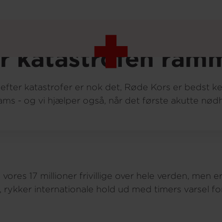
nt
r katastrofen ram
verden
p efter katastrofer er nok det, Røde Kors er bedst k
eams - og vi hjælper også, når det første akutte nødh
 vores 17 millioner frivillige over hele verden, men 
 rykker internationale hold ud med timers varsel fo