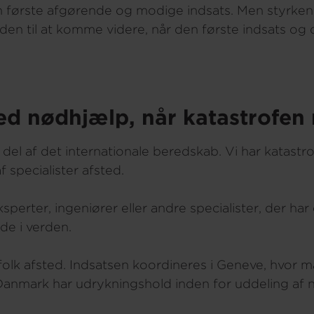
 den første afgørende og modige indsats. Men styrke
rden til at komme videre, når den første indsats og
med nødhjælp, når katastrofe
el af det internationale beredskab. Vi har katastro
f specialister afsted.
erter, ingeniører eller andre specialister, der har 
de i verden.
lk afsted. Indsatsen koordineres i Geneve, hvor ma
 Danmark har udrykningshold inden for uddeling af nø