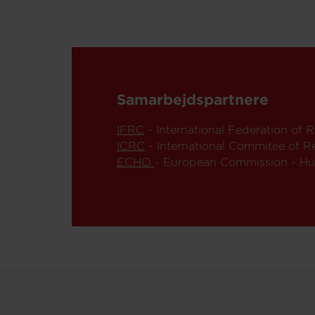
Samarbejdspartnere
IFRC
- International Federation of
ICRC
- International Commitee of 
ECHO
- European Commission - Hum