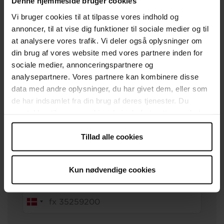
Denne hjemmeside bruger cookies
Frivillig online
?
Vi bruger cookies til at tilpasse vores indhold og
Volunteering for English speakers
?
annoncer, til at vise dig funktioner til sociale medier og til
at analysere vores trafik. Vi deler også oplysninger om
din brug af vores website med vores partnere inden for
Dit fulde navn
sociale medier, annonceringspartnere og
analysepartnere. Vores partnere kan kombinere disse
data med andre oplysninger, du har givet dem, eller som
de har indsamlet fra din brug af deres tjenester. Du
samtykker til vores cookies, hvis du fortsætter med at
Dit fødselsår
anvende vores hjemmeside.
Tillad alle cookies
Kun nødvendige cookies
Dit telefonnummer
Telephone
country
code