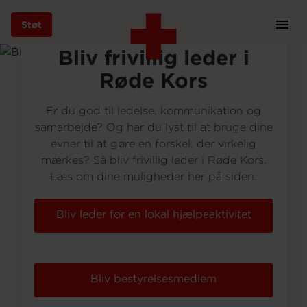
Støt
Prim
Navi
Gå
Bliv frivillig leder i
til
Røde Kors
hovedindhold
Er du god til ledelse, kommunikation og
samarbejde? Og har du lyst til at bruge dine
evner til at gøre en forskel, der virkelig
Støt
mærkes? Så bliv frivillig leder i Røde Kors.
Læs om dine muligheder her på siden.
Bliv frivillig
Bliv leder for en lokal hjælpeaktivitet
Vores indsatser
Bliv bestyrelsesmedlem
Genbrug