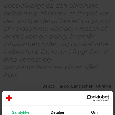
ubeskriveligt på den ukrainske
befolkning. Millioner er flygtet fra
den østlige del af landet på grund
af voldsomme kampe. I resten af
landet ved du aldrig, hvornår
luftalarmen lyder, og du skal løbe
i sikkerhed. Du lever i frygt for, at
dine venner og
familiemedlemmer bliver slået
ihjel.
Jakob Harbo, Landechef i Ukraine
Samtykke
Detaljer
Om