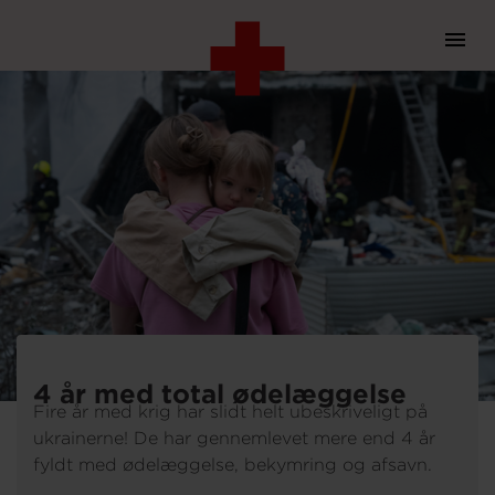
Prim
Navi
Gå
til
hovedindhold
Støt
Bliv frivillig
4 år med total ødelæggelse
Vores indsatser
Fire år med krig har slidt helt ubeskriveligt på
ukrainerne! De har gennemlevet mere end 4 år
fyldt med ødelæggelse, bekymring og afsavn.
Genbrug