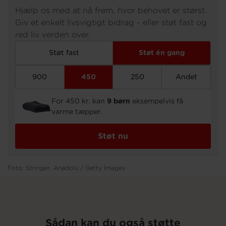
Hjælp os med at nå frem, hvor behovet er størst.
Giv et enkelt livsvigtigt bidrag - eller støt fast og
Om os
red liv verden over.
Støt fast
Støt én gang
900
450
250
Andet
For 450 kr. kan
9 børn
eksempelvis få
varme tæpper.
Støt nu
Foto: Stringer, Anadolu / Getty Images
Sådan kan du også støtte