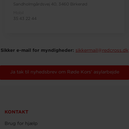
Sandholmgårdsvej 40, 3460 Birkerød
Mobil
35 43 22 44
Sikker e-mail for myndigheder:
sikkermail@redcross.dk
Ja tak til nyhedsbrev om Røde Kors' asylarbejde
KONTAKT
Brug for hjælp