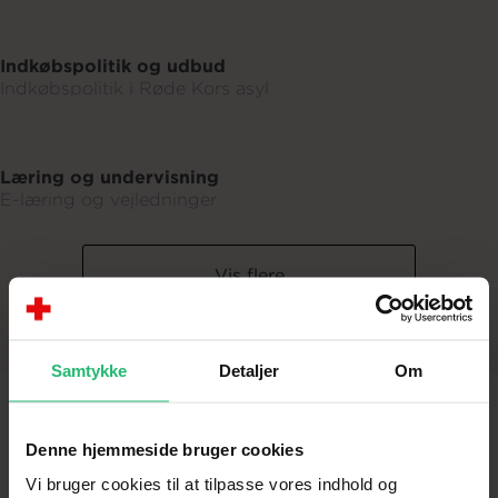
Indkøbspolitik og udbud
Indkøbspolitik i Røde Kors asyl
Læring og undervisning
E-læring og vejledninger
Vis flere
Samtykke
Detaljer
Om
Denne hjemmeside bruger cookies
Kontaktinformationer
Vi bruger cookies til at tilpasse vores indhold og