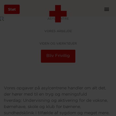
Foto: Mathilde Bech
Støt
Prim
Navi
Vores arbejde på
ASYLCENTRE
Gå
til
asylcentrene
Vores arbejde
Røde Kors asyl
VORES ARBEJDE
VORES ARBEJDE
hovedindhold
VIDEN OG VÆRKTØJER
Bliv Frivillig
Støt
Bliv frivillig
Vores opgaver på asylcentrene handler om alt det,
der hører med til en tryg og meningsfuld
Vores indsatser
hverdag: Undervisning og aktivering for de voksne,
børnehave, skole og klub for børnene,
sundhedsklinik i tilfælde af sygdom og meget mere,
Genbrug