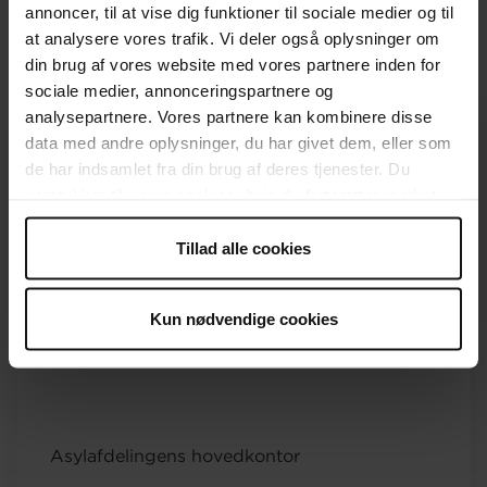
annoncer, til at vise dig funktioner til sociale medier og til
at analysere vores trafik. Vi deler også oplysninger om
din brug af vores website med vores partnere inden for
sociale medier, annonceringspartnere og
analysepartnere. Vores partnere kan kombinere disse
data med andre oplysninger, du har givet dem, eller som
de har indsamlet fra din brug af deres tjenester. Du
samtykker til vores cookies, hvis du fortsætter med at
Chef for Asylafdelingen
anvende vores hjemmeside.
Anne la Cour Vågen
Tillad alle cookies
Mobil
24 65 48 77
Kun nødvendige cookies
Asylafdelingens hovedkontor