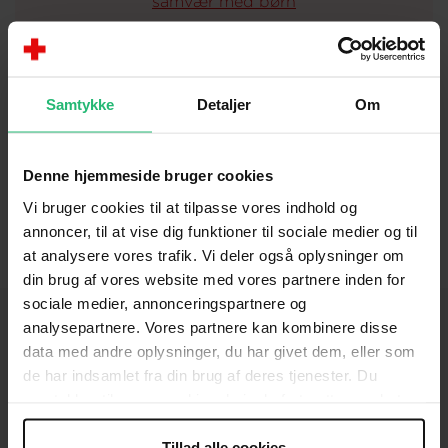
samvær med børn
Børn skal beskyttes – sådan gør vi i Røde
Kors
Samtykke
Detaljer
Om
Hvis du er frivillig og har adgang til
platformen Mit Røde Kors, kan du finde viden
Denne hjemmeside bruger cookies
og værktøjer
her
Vi bruger cookies til at tilpasse vores indhold og
annoncer, til at vise dig funktioner til sociale medier og til
at analysere vores trafik. Vi deler også oplysninger om
din brug af vores website med vores partnere inden for
sociale medier, annonceringspartnere og
analysepartnere. Vores partnere kan kombinere disse
data med andre oplysninger, du har givet dem, eller som
de har indsamlet fra din brug af deres tjenester. Du
KONTAKT
samtykker til vores cookies, hvis du fortsætter med at
Brug for hjælp
anvende vores hjemmeside.
Tillad alle cookies