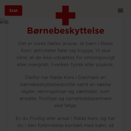
Støt
Prim
Navi
Gå
Børnebeskyttelse
til
hovedindhold
Det er vores fælles ansvar, at børn i Røde
Kors’ aktiviteter føler sig trygge. Vi skal
sikre, at de ikke udsættes for omsorgssvigt
Støt
eller overgreb, hverken fysisk eller psykisk.
Derfor har Røde Kors i Danmark en
børnebeskyttelsespolitik samt en række
Bliv frivillig
regler, retningslinjer og værktøjer, som
ansatte, frivillige og samarbejdspartnere
skal følge.
Vores indsatser
Er du frivillig eller ansat i Røde Kors, og har
du i den forbindelse kontakt med børn, så
Genbrug