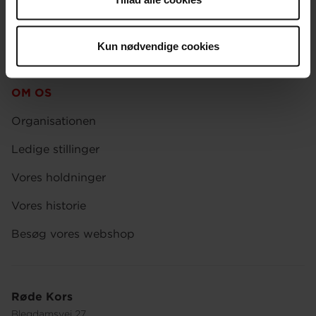
Presse
Afdelinger
Kun nødvendige cookies
Spørgsmål om donation og medlemskab
OM OS
Organisationen
Ledige stillinger
Vores holdninger
Vores historie
Besøg vores webshop
Røde Kors
Blegdamsvej 27