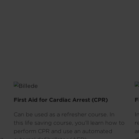
First Aid for Cardiac Arrest (CPR)
F
Can be used as a refresher course. In
I
this life saving course, you’ll learn how to
r
perform CPR and use an automated
a