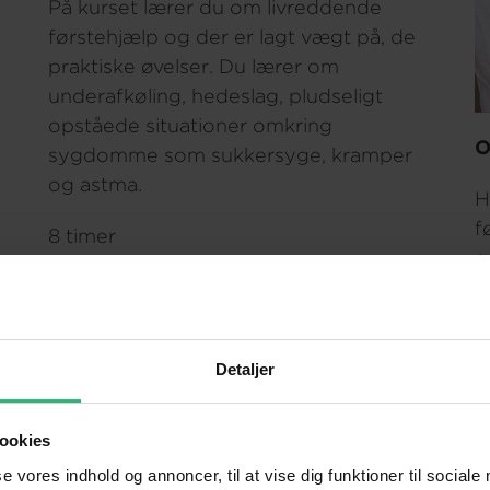
På kurset lærer du om livreddende
førstehjælp og der er lagt vægt på, de
praktiske øvelser. Du lærer om
underafkøling, hedeslag, pludseligt
opståede situationer omkring
O
sygdomme som sukkersyge, kramper
og astma.
H
f
8 timer
g
650 ,- DKK
k
3
Læs mere
Detaljer
4
ookies
L
se vores indhold og annoncer, til at vise dig funktioner til sociale