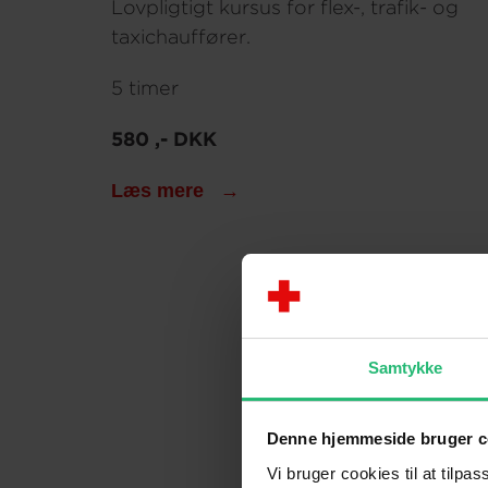
Lovpligtigt kursus for flex-, trafik- og
taxichauffører.
5 timer
580 ,- DKK
Læs mere
Samtykke
Denne hjemmeside bruger c
Vi bruger cookies til at tilpas