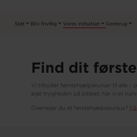
Støt
Bliv frivillig
Vores indsatser
Genbrug
Primary
Navigation
Gå
til
hovedindhold
Find dit først
Vi tilbyder førstehjælpskurser til alle 
øge trygheden på jobbet, har vi et kurs
Overvejer du et førstehjælpskursus?
Få