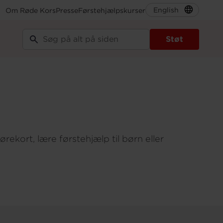
English
Om Røde Kors
Presse
Førstehjælpskurser
Støt
rekort, lære førstehjælp til børn eller