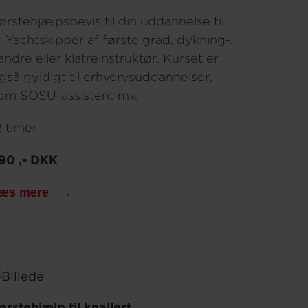
ørstehjælpsbevis til din uddannelse til
x Yachtskipper af første grad, dykning-,
andre eller klatreinstruktør. Kurset er
gså gyldigt til erhvervsuddannelser,
om SOSU-assistent mv.
2 timer
90 ,- DKK
æs mere
ørstehjælp til knallert