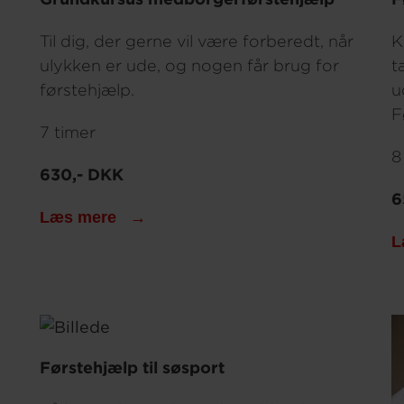
Til dig, der gerne vil være forberedt, når
K
ulykken er ude, og nogen får brug for
t
førstehjælp.
u
F
7 timer
8
630,- DKK
6
Læs mere
L
Førstehjælp til søsport