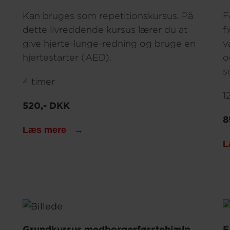
Kan bruges som repetitionskursus. På
F
dette livreddende kursus lærer du at
f
give hjerte-lunge-redning og bruge en
v
hjertestarter (AED).
o
s
4 timer
1
520,- DKK
8
Læs mere
L
Grundkursus medborgerførstehjælp
F