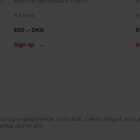
st
external defibrillator (AED).
d
4 hours
4
550 ,- DKK
5
Sign up
S
od og engagerende instruktør. Lærte meget, som jeg
fale det til alle.