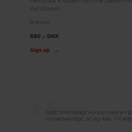
certificate is issued from the Danish Fir
Aid Council.
8 hours
680 ,- DKK
Sign up
Godt tilrettelagt kursus med en g
livsnødvendigt, at jeg kan. Vil anbe