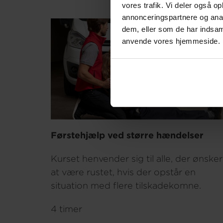
vores trafik. Vi deler også o
annonceringspartnere og anal
dem, eller som de har indsaml
anvende vores hjemmeside.
Førstehjælp ved større hændelser
Kurset henvender sig til alle, der ønsker
at være rustet, hvis der opstår en
situation med flere tilskadekomne.
4 timer