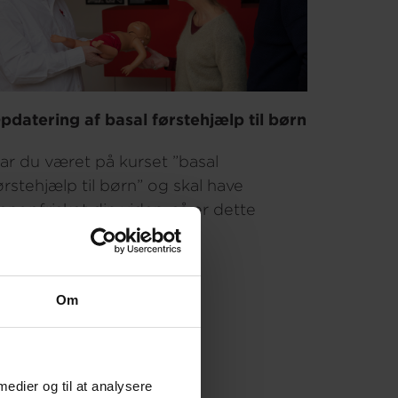
pdatering af basal førstehjælp til børn
ar du været på kurset ”basal
ørstehjælp til børn” og skal have
enopfrisket din viden, så er dette
urset til dig.
 timer
Om
80 ,- DKK
æs mere
 medier og til at analysere