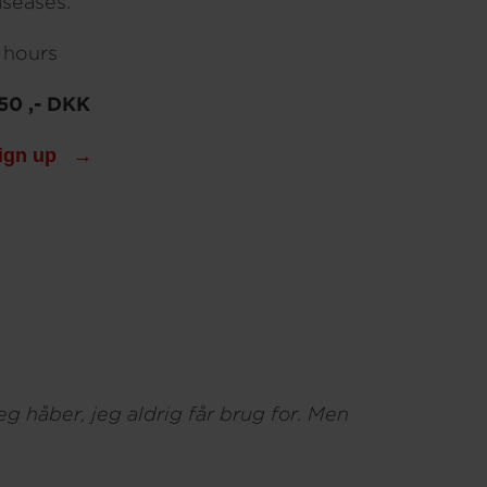
iseases.
 hours
50 ,- DKK
ign up
 håber, jeg aldrig får brug for. Men
Jeg lærte e