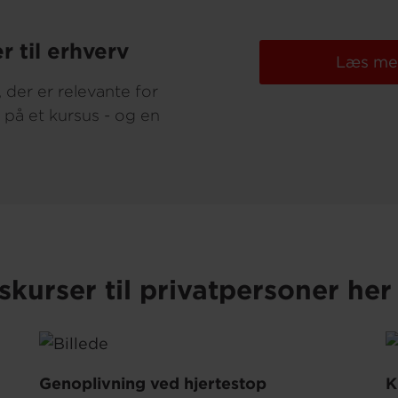
r til erhverv
Læs mer
 der er relevante for
d på et kursus - og en
skurser til privatpersoner her
Genoplivning ved hjertestop
K