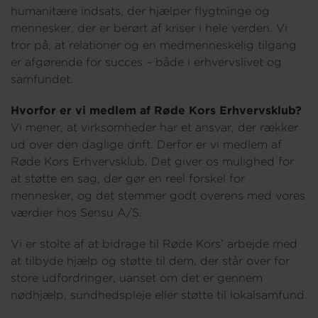
humanitære indsats, der hjælper flygtninge og
mennesker, der er berørt af kriser i hele verden. Vi
tror på, at relationer og en medmenneskelig tilgang
Om os
er afgørende for succes – både i erhvervslivet og
samfundet.
Hvorfor er vi medlem af Røde Kors Erhvervsklub?
Vi mener, at virksomheder har et ansvar, der rækker
ud over den daglige drift. Derfor er vi medlem af
Røde Kors Erhvervsklub. Det giver os mulighed for
at støtte en sag, der gør en reel forskel for
mennesker, og det stemmer godt overens med vores
værdier hos Sensu A/S.
Vi er stolte af at bidrage til Røde Kors’ arbejde med
at tilbyde hjælp og støtte til dem, der står over for
store udfordringer, uanset om det er gennem
nødhjælp, sundhedspleje eller støtte til lokalsamfund.