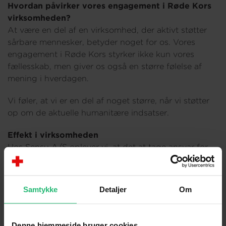
Hvordan påvirker vores engagement i Røde Kors
virksomheden?
At være en del af en virksomhed, der aktivt støtter
sårbare mennesker, betyder noget for os. Vores
engagement i Røde Kors styrker ikke kun vores
fællesskab, men giver os også en større følelse af
mening i hverdagen.
Vi føler, at vi er en del af noget større, når vi støtter
op om de aktuelle humanitære indsatser.
Effekt i virksomheden
Hos Sensu A/S oplever vi, at det at tage ansvar for
mere end blot vores forretning skaber en stærkere
følelse af formål og fællesskab. Vi er stolte af at
kunne bidrage til noget større end vores egne mål
Samtykke
Detaljer
Om
og det daglige arbejde.
Denne hjemmeside bruger cookies