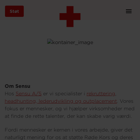
Støt
Prim
Navi
Gå
til
hovedindhold
Støt
Om Sensu
Bliv frivillig
Hos
Sensu A/S
er vi specialister i
rekruttering
,
headhunting, lederudvikling og outplacement
. Vores
fokus er mennesker, og vi hjælper virksomheder med
Vores indsatser
at finde de rette talenter, der kan skabe varig værdi.
Fordi mennesker er kernen i vores arbejde, giver det
naturligt mening for os at støtte Røde Kors og deres
Genbrug