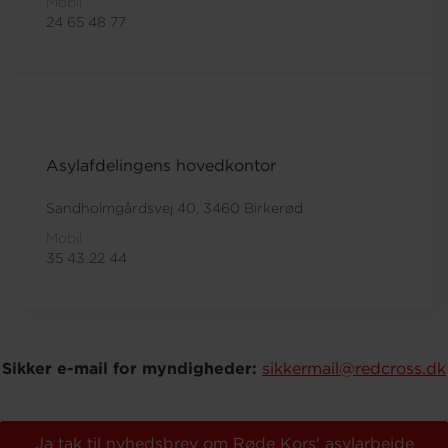
Mobil
24 65 48 77
Asylafdelingens hovedkontor
Sandholmgårdsvej 40, 3460 Birkerød
Mobil
35 43 22 44
Sikker e-mail for myndigheder:
sikkermail@redcross.dk
Ja tak til nyhedsbrev om Røde Kors' asylarbejde