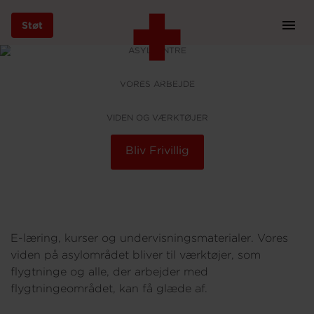
Støt
Prim
Navi
ASYLCENTRE
Gå
Værktøjer
til
Vores arbejde
Røde Kors asyl
Viden og værktøjer
V
VORES ARBEJDE
hovedindhold
VIDEN OG VÆRKTØJER
Bliv Frivillig
Støt
Bliv frivillig
E-læring, kurser og undervisningsmaterialer. Vores
viden på asylområdet bliver til værktøjer, som
Vores indsatser
flygtninge og alle, der arbejder med
flygtningeområdet, kan få glæde af.
Genbrug