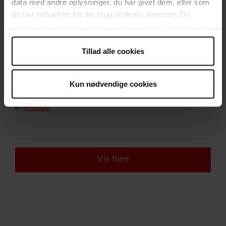
data med andre oplysninger, du har givet dem, eller som
samarbejde med Center mod Menneskehandel
de har indsamlet fra din brug af deres tjenester. Du
udviklet en række redskaber og værktøjer, som
samtykker til vores cookies, hvis du fortsætter med at
kan klæde fagpersoner på til mødet med børn
anvende vores hjemmeside.
og unge, der har været udsat for
Tillad alle cookies
menneskehandel.
Læs mere
Kun nødvendige cookies
Vis flere