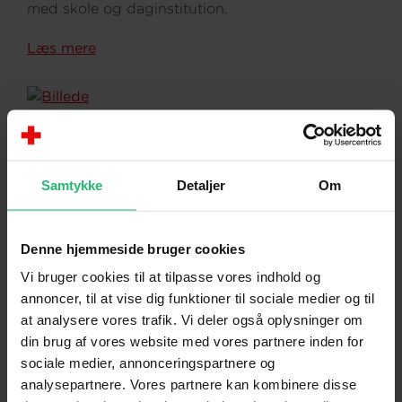
med skole og daginstitution.
Læs mere
Samtykke
Detaljer
Om
Menneskehandel
27. november 2019
Denne hjemmeside bruger cookies
Hvordan genkender man tegn på, at et barn
Vi bruger cookies til at tilpasse vores indhold og
eller en ung kan være offer for
annoncer, til at vise dig funktioner til sociale medier og til
menneskehandel?
at analysere vores trafik. Vi deler også oplysninger om
din brug af vores website med vores partnere inden for
Gennem fire års fokus på at styrke indsatsen
sociale medier, annonceringspartnere og
mod menneskehandel blandt mindreårige
analysepartnere. Vores partnere kan kombinere disse
asylansøgere, har Røde Kors Asylafdeling i