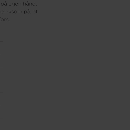
e på egen hånd,
pmærksom på, at
ors.