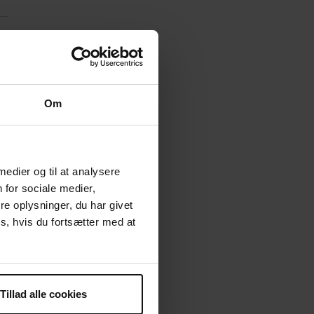
Om
 medier og til at analysere
 for sociale medier,
e oplysninger, du har givet
ler, du savner,
s, hvis du fortsætter med at
nne få glæde af
ekors.dk
Tillad alle cookies