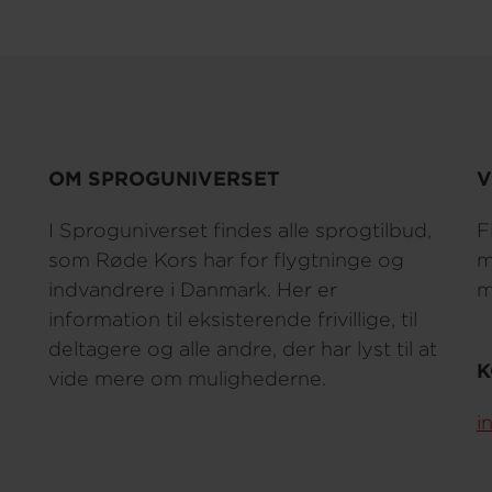
OM SPROGUNIVERSET
V
I Sproguniverset findes alle sprogtilbud,
F
som Røde Kors har for flygtninge og
m
indvandrere i Danmark. Her er
m
information til eksisterende frivillige, til
deltagere og alle andre, der har lyst til at
K
vide mere om mulighederne.
i