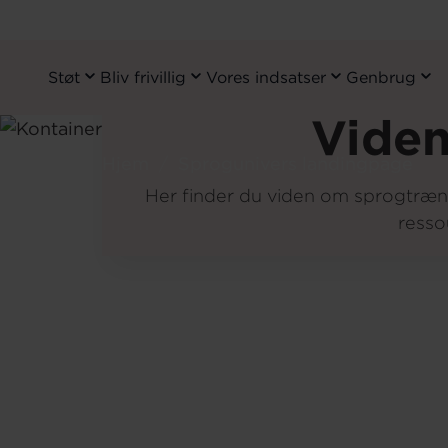
Støt
Bliv frivillig
Vores indsatser
Genbrug
Primary
Navigation
Vide
Gå
til
Hjem
Sprogunivers landingpage
hovedindhold
Her finder du viden om sprogtræn
resso