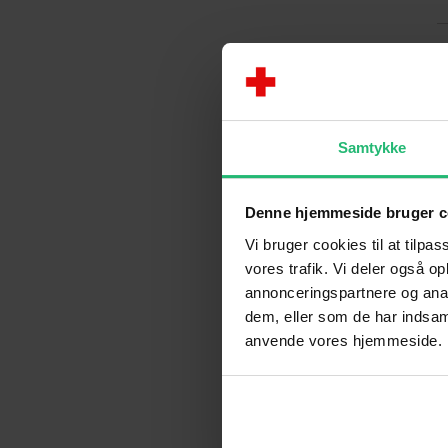
Samtykke
Denne hjemmeside bruger c
Vi bruger cookies til at tilpas
vores trafik. Vi deler også o
annonceringspartnere og anal
Find materiale
dem, eller som de har indsaml
anvende vores hjemmeside.
eller hvis I h
og som k