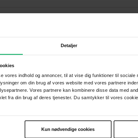
Kultur og job i Danmark
Detaljer
ookies
se vores indhold og annoncer, til at vise dig funktioner til sociale
Materialer
plysninger om din brug af vores website med vores partnere inden
ysepartnere. Vores partnere kan kombinere disse data med andr
r til jeres sprogtræningsindsats. Hvis der er materia
et fra din brug af deres tjenester. Du samtykker til vores cookie
ar udviklet materialer i jeres cafe, som andre også ku
an deles på siden her, så skriv til:
integration@rod
Kun nødvendige cookies