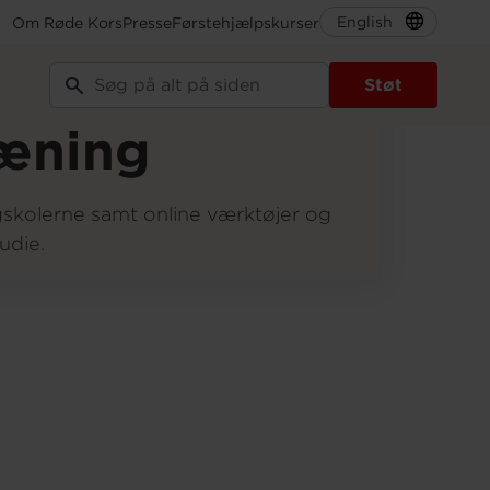
English
Om Røde Kors
Presse
Førstehjælpskurser
Støt
æning
skolerne samt online værktøjer og
tudie.