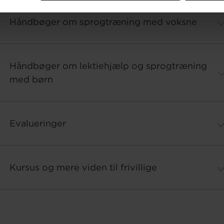
Håndbøger om sprogtræning med voksne
Håndbøger om lektiehjælp og sprogtræning
med børn
Evalueringer
Kursus og mere viden til frivillige