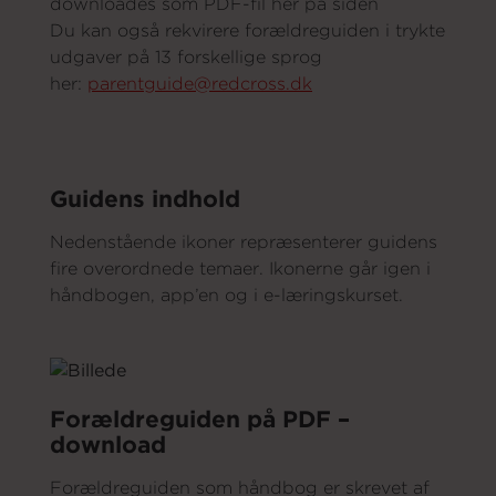
downloades som PDF-fil her på siden
Du kan også rekvirere forældreguiden i trykte
udgaver på 13 forskellige sprog
her:
parentguide@redcross.dk
Guidens indhold
Nedenstående ikoner repræsenterer guidens
fire overordnede temaer. Ikonerne går igen i
håndbogen, app’en og i e-læringskurset.
Forældreguiden på PDF –
download
Forældreguiden som håndbog er skrevet af