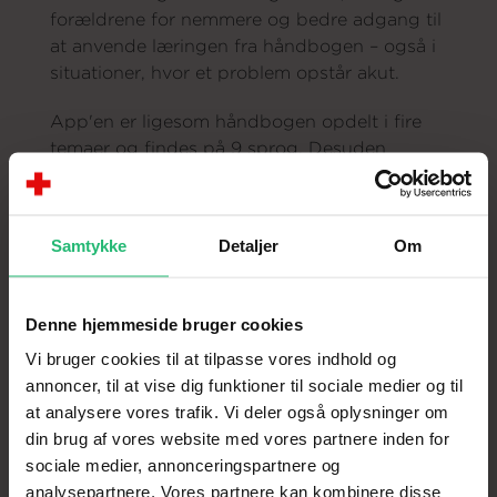
forældrene for nemmere og bedre adgang til
at anvende læringen fra håndbogen – også i
situationer, hvor et problem opstår akut.
App'en er ligesom håndbogen opdelt i fire
temaer og findes på 9 sprog. Desuden
forefindes en audioguide på arabisk, somali,
tigrinja, kurdisk-sorani, farsi, russisk og
dansk, som er særligt anvendelig for
Samtykke
Detaljer
Om
analfabeter eller forældre med
læsevanskeligheder.
Denne hjemmeside bruger cookies
Du kan også søge på "
parent-guide
​​​​​​" for at
finde App'en i de to App stores.
Vi bruger cookies til at tilpasse vores indhold og
annoncer, til at vise dig funktioner til sociale medier og til
at analysere vores trafik. Vi deler også oplysninger om
din brug af vores website med vores partnere inden for
sociale medier, annonceringspartnere og
analysepartnere. Vores partnere kan kombinere disse