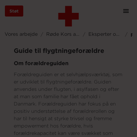
Støt
Prim
Navi
Gå
til
Vores arbejde
Røde Kors asyl
Eksperter og viden i asyl
F
hovedindhold
Guide til flygtningeforældre
Om forældreguiden
Støt
Forældreguiden er et selvhjælpsværktøj, som
er udviklet til flygtningeforældre. Guiden
Bliv frivillig
anvendes under flugten, i asylfasen og efter
at man som familie har fået ophold i
Danmark. Forældreguiden har fokus på en
positiv understøttelse af forældrerollen og
Vores indsatser
har til hensigt at styrke trivsel og fremme
empowerment hos forældre, hvis
forældrekapacitet kan være svækket som
Genbrug