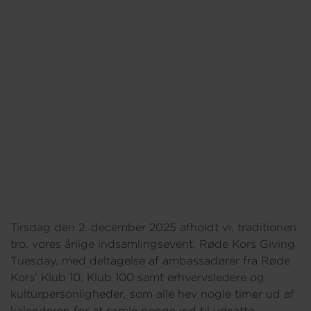
Om os
Tirsdag den 2. december 2025 afholdt vi, traditionen
tro, vores årlige indsamlingsevent, Røde Kors Giving
Tuesday, med deltagelse af ambassadører fra Røde
Kors' Klub 10, Klub 100 samt erhvervsledere og
kulturpersonligheder, som alle hev nogle timer ud af
kalenderen for at samle penge ind til udsatte