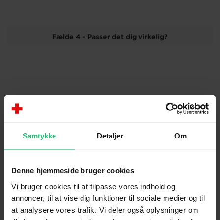
Fælde 4 - Passer det dig virkelig?
Samtykke
Detaljer
Om
Denne hjemmeside bruger cookies
Vi bruger cookies til at tilpasse vores indhold og
annoncer, til at vise dig funktioner til sociale medier og til
Fælde 5 - Gamle Favoritter
at analysere vores trafik. Vi deler også oplysninger om