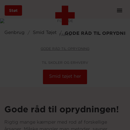
Støt
Prim
Navi
FORSIDE
Gå
til
Genbrug
Smid Tøjet
GODE RÅD TIL OPRYDNI
FAKTA
hovedindhold
GODE RÅD TIL OPRYDNING
Støt
TIL SKOLER OG ERHVERV
Smid tøjet her
Bliv frivillig
Vores indsatser
Gode råd til oprydningen!
Rigtig mange kæmper med rod af forskellige
Genbrug
årsager. Måske mangler man metoder, savner