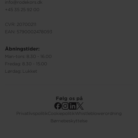
info@rodekors.dk
+45 35 25 92 00
CVR: 20700211
EAN: 5790002478093
Åbningstider:
Man-tors: 8.30 - 16.00
Fredag: 8.30 - 15.00
Lørdag: Lukket
Følg os på
Privatlivspolitik
Cookiepolitik
Whistleblowerordning
Footer
Børnebeskyttelse
Submenu