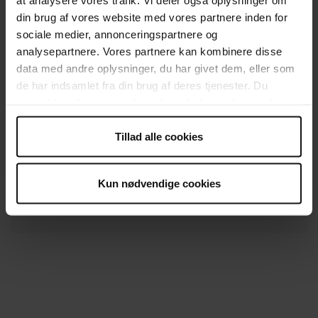
skole eller i en virksomhed, hvor der
din brug af vores website med vores partnere inden for
ikke skal undervises i færdselsrelateret
sociale medier, annonceringspartnere og
førstehjælp
).
analysepartnere. Vores partnere kan kombinere disse
Udfyldt instruktørerklæring i
data med andre oplysninger, du har givet dem, eller som
samarbejde med aktivitetslederen, hvis
de har indsamlet fra din brug af deres tjenester. Du
du skal være instruktør i en Røde Kors
samtykker til vores cookies, hvis du fortsætter med at
afdeling.
anvende vores hjemmeside.
Du skal være tilknyttet enten en af
Tillad alle cookies
Røde Kors' lokalafdelinger eller en
skole/virksomhed hvor det er stedets
elever/medarbejdere der skal
Kun nødvendige cookies
undervises i førstehjælp.