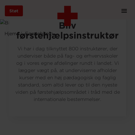
Foto: Peter Sørensen
Støt
Prim
Navi
Gå
Bliv
til
førstehjælpsinstruktør
Hjem
Førstehjælp forside
hovedindhold
Vi har i dag tilknyttet 800 instruktører, der
underviser både på fag- og erhvervsskoler
og i vores egne afdelinger rundt i landet. Vi
Støt
lægger vægt på, at underviserne afholder
kurser med en høj pædagogisk og faglig
standard, som altid lever op til den nyeste
Bliv frivillig
viden på førstehjælpsområdet i tråd med de
internationale bestemmelser.
Vores indsatser
Genbrug