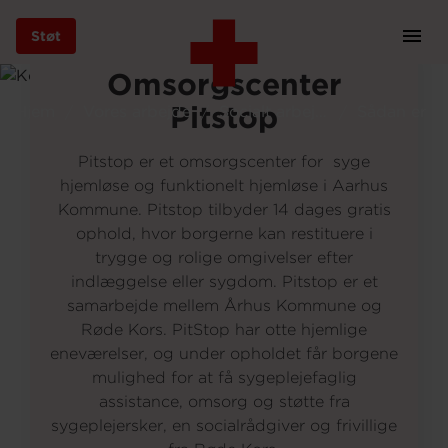
Foto: Johnny Anton Wichmann
Støt
Prim
Navi
Gå
Omsorgscenter
til
Pitstop
Hjem
Vores arbejde
Socialt arbejde
hovedindhold
Pitstop er et omsorgscenter for syge
hjemløse og funktionelt hjemløse i Aarhus
Kommune. Pitstop tilbyder 14 dages gratis
Støt
ophold, hvor borgerne kan restituere i
trygge og rolige omgivelser efter
indlæggelse eller sygdom. Pitstop er et
Bliv frivillig
samarbejde mellem Århus Kommune og
Røde Kors. PitStop har otte hjemlige
eneværelser, og under opholdet får borgene
Vores indsatser
mulighed for at få sygeplejefaglig
assistance, omsorg og støtte fra
sygeplejersker, en socialrådgiver og frivillige
Genbrug