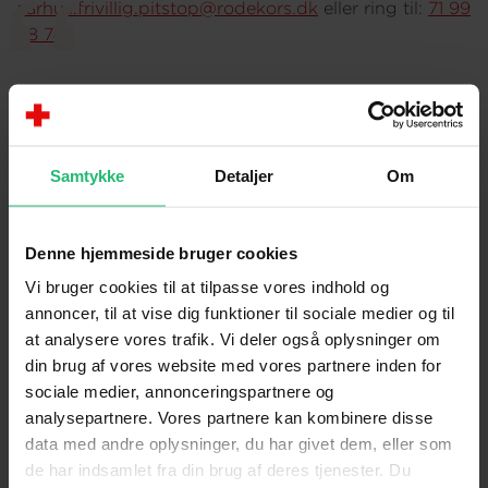
aarhus.frivillig.pitstop@rodekors.dk
eller ring til:
71 99
88 74
.
Jeg er frivillig på Pitstop, fordi jeg
brænder for at hjælpe sårbare og
udsatte borgere
Samtykke
Detaljer
Om
Frivillig på omsorgscenter
Denne hjemmeside bruger cookies
Vi bruger cookies til at tilpasse vores indhold og
annoncer, til at vise dig funktioner til sociale medier og til
at analysere vores trafik. Vi deler også oplysninger om
din brug af vores website med vores partnere inden for
sociale medier, annonceringspartnere og
analysepartnere. Vores partnere kan kombinere disse
data med andre oplysninger, du har givet dem, eller som
de har indsamlet fra din brug af deres tjenester. Du