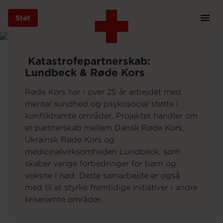
Støt
Prim
Navi
Gå
til
Katastrofepartnerskab:
hovedindhold
Lundbeck & Røde Kors
Røde Kors har i over 25 år arbejdet med
mental sundhed og psykosocial støtte i
Støt
konfliktramte områder. Projektet handler om
et partnerskab mellem Dansk Røde Kors,
Ukrainsk Røde Kors og
Bliv frivillig
medicinalvirksomheden Lundbeck, som
skaber varige forbedringer for børn og
voksne i nød. Dette samarbejde er også
Vores indsatser
med til at styrke fremtidige initiativer i andre
kriseramte områder.
Genbrug