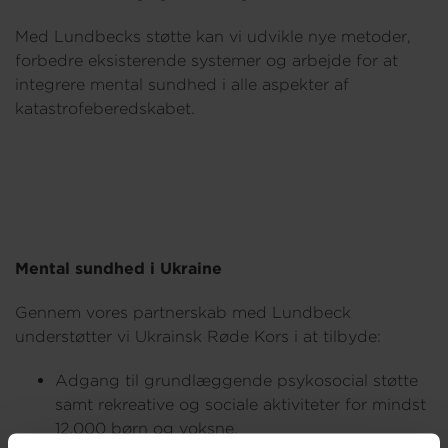
Med Lundbecks støtte kan vi udvikle nye metoder,
forbedre eksisterende systemer og arbejde for at
integrere mental sundhed i alle aspekter af
katastrofeberedskabet.
Mental sundhed i Ukraine
Gennem vores partnerskab med Lundbeck
understøtter vi Ukrainsk Røde Kors i at tilbyde:
Adgang til grundlæggende psykosocial støtte
samt rekreative og sociale aktiviteter for mindst
12.000 børn og voksne.