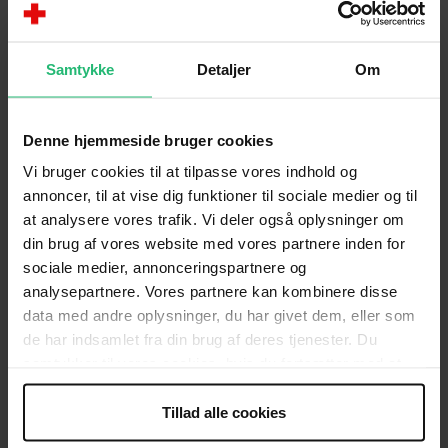
Fokuseret psykosocial støtte, herunder
rådgivning og psykologiske interventioner for
3.000 mennesker.
Samtykke
Detaljer
Om
Opbygge kapaciteten hos Ukrainsk Røde Kors
medarbejdere og frivillige til at levere relevant
og effektiv psykosocial støtte til sårbare
Denne hjemmeside bruger cookies
mennesker i Ukraine.
Vi bruger cookies til at tilpasse vores indhold og
Styrke Ukrainsk Røde Kors´ samarbejde med
annoncer, til at vise dig funktioner til sociale medier og til
sundhedsmyndigheder og aktører som
at analysere vores trafik. Vi deler også oplysninger om
specialiserede myndigheder, hospitaler,
din brug af vores website med vores partnere inden for
klinikker og sundhedsorganisationer.
sociale medier, annonceringspartnere og
analysepartnere. Vores partnere kan kombinere disse
data med andre oplysninger, du har givet dem, eller som
de har indsamlet fra din brug af deres tjenester. Du
samtykker til vores cookies, hvis du fortsætter med at
anvende vores hjemmeside.
Tillad alle cookies