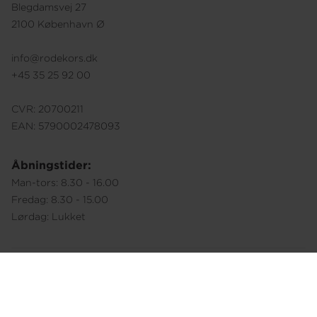
Blegdamsvej 27
2100 København Ø
info@rodekors.dk
+45 35 25 92 00
CVR: 20700211
EAN: 5790002478093
Åbningstider:
Man-tors: 8.30 - 16.00
Fredag: 8.30 - 15.00
Lørdag: Lukket
Følg os på
Privatlivspolitik
Cookiepolitik
Whistleblowerordning