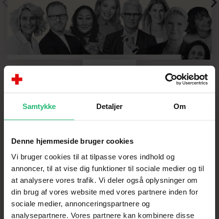
Samtykke
Detaljer
Om
Denne hjemmeside bruger cookies
Vi bruger cookies til at tilpasse vores indhold og
Fra Goodtalks til Goodwalks
annoncer, til at vise dig funktioner til sociale medier og til
at analysere vores trafik. Vi deler også oplysninger om
Har gennem hele året afholdt Goodwalks / Gå med
din brug af vores website med vores partnere inden for
Røde Kors, hvor man har kunnet gå ture med
sociale medier, annonceringspartnere og
personligheder fra kultur- og erhvervslivet.
analysepartnere. Vores partnere kan kombinere disse
Derudover afholdte hun i april “Mental Health Day”