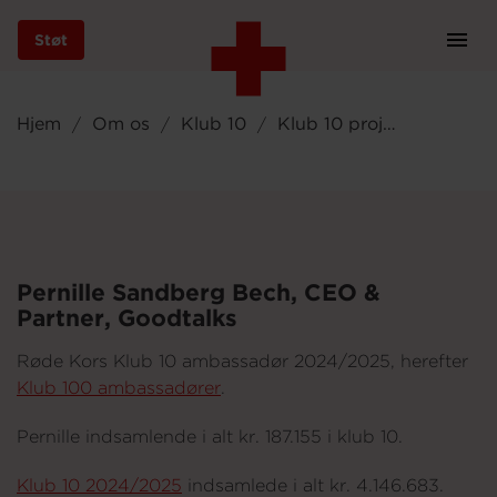
Støt
Prim
Navi
Gå
til
Hjem
Om os
Klub 10
Klub 10 projekter
hovedindhold
Støt
Pernille Sandberg Bech, CEO &
Partner, Goodtalks
Bliv frivillig
Røde Kors Klub 10 ambassadør 2024/2025, herefter
Klub 100 ambassadører
.
Vores indsatser
Pernille indsamlende i alt kr. 187.155 i klub 10.
Klub 10 2024/2025
indsamlede i alt kr. 4.146.683.
Genbrug