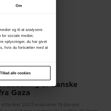
Om
 medier og til at analysere
 for sociale medier,
e oplysninger, du har givet
s, hvis du fortsætter med at
Tillad alle cookies
evakuering af danske
fra Gaza
i efteråret 2023 evakuerer 19 danske