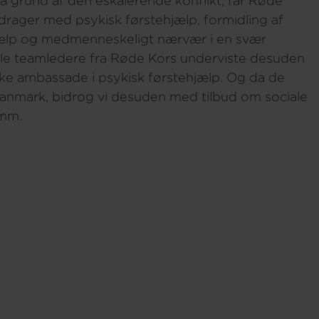
å grund af den eskalerende konflikt, får Røde
idrager med psykisk førstehjælp, formidling af
hjælp og medmenneskeligt nærvær i en svær
iale teamledere fra Røde Kors underviste desuden
ke ambassade i psykisk førstehjælp. Og da de
anmark, bidrog vi desuden med tilbud om sociale
g mm.