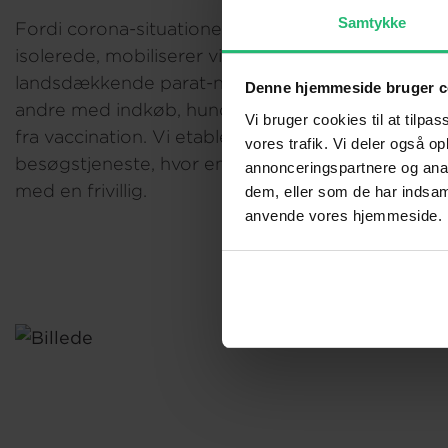
Samtykke
Fordi corona-situationen gør syge og sårbare e
isolerede, mobiliserer vi et stort antal hjælpsomm
landsdækkende parat-netværk, hvor de frivillige stå
Denne hjemmeside bruger c
andre med indkøb, hundeluftning eller med at følg
Vi bruger cookies til at tilpas
fra vaccination. Vi etablerer desuden ’snak-samme
vores trafik. Vi deler også o
besøgstjeneste, hvor ensomme isolerede, kan b
annonceringspartnere og anal
med en frivillig.
dem, eller som de har indsaml
anvende vores hjemmeside.