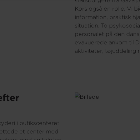
statsborgere fra Gaza p
Kors også en rolle. Vi b
information, praktisk 
situation. To psykosoc
personalet på den dans
evakuerede ankom til D
aktiviteter, tøjuddelin
efter
yderi i butikscenteret
rettede et center med
dsatsen med en telefon-