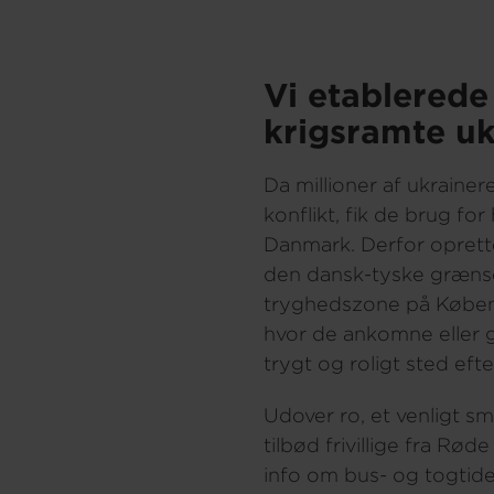
Vi etablerede
krigsramte uk
Da millioner af ukraine
konflikt, fik de brug fo
Danmark. Derfor oprett
den dansk-tyske grænse
tryghedszone på Køben
hvor de ankomne eller 
trygt og roligt sted eft
Udover ro, et venligt smi
tilbød frivillige fra R
info om bus- og togtide