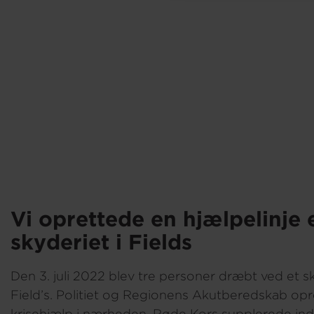
Vi oprettede en hjælpelinje 
skyderiet i Fields
Den 3. juli 2022 blev tre personer dræbt ved et sk
Field’s. Politiet og Regionens Akutberedskab op
krisehjælp i nærheden. Røde Kors supplerede in