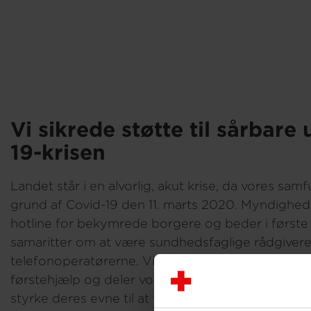
Vi sikrede støtte til sårbare
19-krisen
Landet står i en alvorlig, akut krise, da vores sam
grund af Covid-19 den 11. marts 2020. Myndighed
hotline for bekymrede borgere og beder i først
samaritter om at være sundhedsfaglige rådgivere
telefonoperatørerne. Vi træner myndigheds-perso
førstehjælp og deler vores viden om psykosocial
styrke deres evne til at tale med de sårbare borge