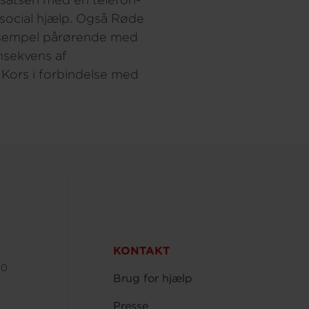
osocial hjælp. Også Røde
eksempel pårørende med
nsekvens af
Kors i forbindelse med
KONTAKT
00
Brug for hjælp
Presse