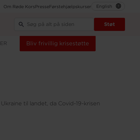
English
Om Røde Kors
Presse
Førstehjælpskurser
Støt
atser
Bliv frivillig krisestøtte
DER
kraine til landet, da Covid-19-krisen