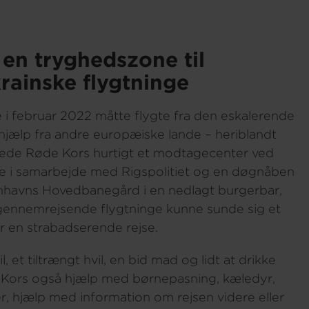
 en tryghedszone til
rainske flygtninge
re i februar 2022 måtte flygte fra den eskalerende
r hjælp fra andre europæiske lande – heriblandt
ede Røde Kors hurtigt et modtagecenter ved
 i samarbejde med Rigspolitiet og en døgnåben
havns Hovedbanegård i en nedlagt burgerbar,
gennemrejsende flygtninge kunne sunde sig et
er en strabadserende rejse.
l, et tiltrængt hvil, en bid mad og lidt at drikke
øde Kors også hjælp med børnepasning, kæledyr,
r, hjælp med information om rejsen videre eller