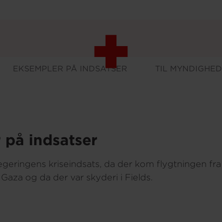
mpler på inds
EKSEMPLER PÅ INDSATSER
TIL MYNDIGHE
skab
 på indsatser
eringens kriseindsats, da der kom flygtningen fra U
Gaza og da der var skyderi i Fields.