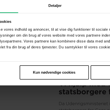
Detaljer
ndnu mere udsatte og
e borgere i et nyt,
r klar til at hjælpe
ookies
e særligt sårbare til og
se vores indhold og annoncer, til at vise dig funktioner til sociale
n’ en digital
plysninger om din brug af vores website med vores partnere inden
ooke en velgørende snak
ysepartnere. Vores partnere kan kombinere disse data med andr
et fra din brug af deres tjenester. Du samtykker til vores cookie
Kun nødvendige cookies
Vi hjalp med 
statsborgere 
Da Udenrigsministeriet 