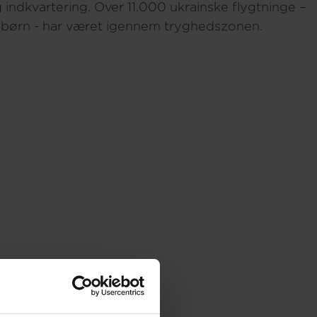
 indkvartering. Over 11.000 ukrainske flygtninge –
 børn - har været igennem tryghedszonen.