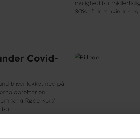
mulighed for midlertidig
80% af dem kvinder og
 under Covid-
fund bliver lukket ned på
erne opretter en
e omgang Røde Kors’
 for
nalet i psykisk
 støtte med dem for at
re, der ringer ind.