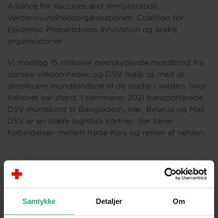
Alliance for Vaccines and Immunization,
Verdenssundhedsorganisationen, Coalition for
Epidemic Preparedness Innovation og andre
organisationer.
Vi modtog 15 millioner overskydende mundbind fra
danske virksomheder, og DSV hjalp os med at
distribuere mundbindene til de steder i verden, hvor
behovet var størst. I sommeren 2021 transporterede
DSV mundbind til Bangladesh, Irak, Belarus og Mali.
DSV er en stærk logistisk partner, der sikrer
forbindelsen mellem Røde Kors og resten af verden.
Samtykke
Detaljer
Om