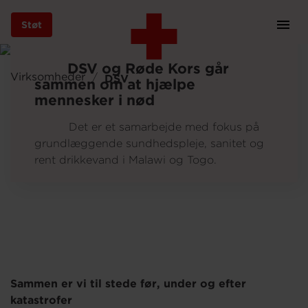
Støt
Prim
Navi
Gå
DSV og Røde Kors går
til
Virksomheder
DSV
sammen om at hjælpe
hovedindhold
mennesker i nød
Det er et samarbejde med fokus på
grundlæggende sundhedspleje, sanitet og
Støt
rent drikkevand i Malawi og Togo.
Bliv frivillig
Vores indsatser
Sammen er vi til stede før, under og efter
katastrofer
Genbrug