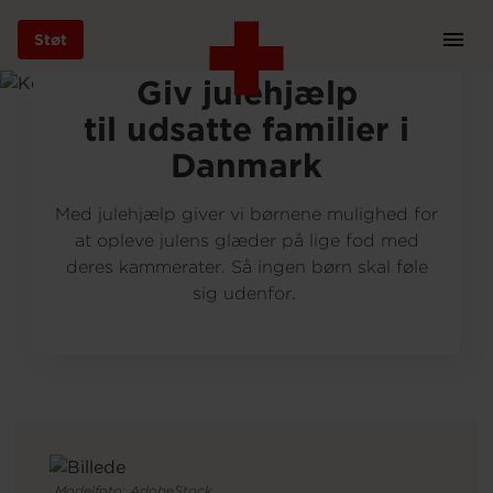
Modelfoto: AdobeStock
Støt
Prim
Navi
Gå
Giv julehjælp
til
til udsatte familier i
hovedindhold
Danmark
Med julehjælp giver vi børnene mulighed for
Støt
at opleve julens glæder på lige fod med
deres kammerater. Så ingen børn skal føle
sig udenfor.
Bliv frivillig
Vores indsatser
Genbrug
Modelfoto: AdobeStock