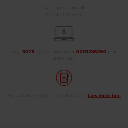
majul@rodekors.dk
Tlf:
+45 53691732
Reg.
5078
og kontonummer
0001286260
mrk.
Julehjælp.
Få skattefradrag for jeres donation:
Læs mere her