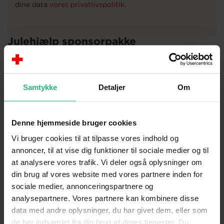
Julehjælp sponsorpakke
Når I donerer min 5000 kr. plus moms modtager I
automatisk vores julehjælp sponsorpakke, der
indeholder Some billede, diplom, julekort, e-
Samtykke
Detaljer
Om
mailbanner og kernefortælling. I kan bruge materialet
eksternt til at fortælle medarbejdere, kunder og
samarbejdspartnere om jeres engagement i Røde
Denne hjemmeside bruger cookies
Kors. Sponsorpakken findes på dansk og engelsk.
Vi bruger cookies til at tilpasse vores indhold og
annoncer, til at vise dig funktioner til sociale medier og til
at analysere vores trafik. Vi deler også oplysninger om
din brug af vores website med vores partnere inden for
Modelfoto: AdobeStock
sociale medier, annonceringspartnere og
analysepartnere. Vores partnere kan kombinere disse
Det betyder rigtig meget at få en
data med andre oplysninger, du har givet dem, eller som
håndsrækning her i julen. Så kan
de har indsamlet fra din brug af deres tjenester. Du