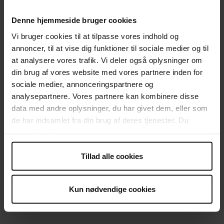
Flere end 5.500 mænd og kvinder i Danmark er hjemløse. Sammen
Denne hjemmeside bruger cookies
kan vi blandt andet sikre dem lægehjælp og en varm seng.
Vi bruger cookies til at tilpasse vores indhold og
annoncer, til at vise dig funktioner til sociale medier og til
at analysere vores trafik. Vi deler også oplysninger om
Vi kalder faste støtter for
din brug af vores website med vores partnere inden for
Nødhjælpere. Som Nødhjælper er du
sociale medier, annonceringspartnere og
med til at:
analysepartnere. Vores partnere kan kombinere disse
data med andre oplysninger, du har givet dem, eller som
Hjælpe hjemløse og andre udsatte mennesker i
de har indsamlet fra din brug af deres tjenester. Du
hele Danmark og ude i verden hver eneste dag.
samtykker til vores cookies, hvis du fortsætter med at
Give en afgørende støtte til de allermest sårbare
anvende vores hjemmeside.
i dit eget lokalområde.
Tillad alle cookies
Hjælpe alle i nød uanset race, religion eller
politisk ståsted.
Kun nødvendige cookies