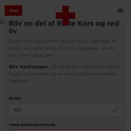
Støt
Prim
Navi
Bliv en del af Røde Kors og red
Gå
til
liv
hovedindhold
Vores omsorgscentre tilbyder syge hjemløse 14
dage i en varm seng, mad og sygepleje, så de
kan blive raske igen.
Støt
Bliv Nødhjælper.
Så sikrer din månedlige støtte
hjælp til hjemløse og andre udsatte mennesker i
Danmark.
Bliv frivillig
Vores indsatser
Genbrug