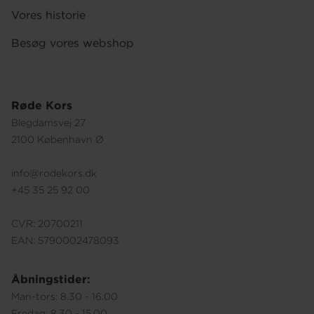
Vores historie
Besøg vores webshop
Røde Kors
Blegdamsvej 27
2100 København Ø
info@rodekors.dk
+45 35 25 92 00
CVR: 20700211
EAN: 5790002478093
Åbningstider:
Man-tors: 8.30 - 16.00
Fredag: 8.30 - 15.00