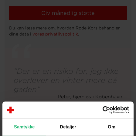
”Der er en risiko for, jeg ikke
overlever en vinter mere på
gaden”
Peter, hjemløs i København
Samtykke
Detaljer
Om