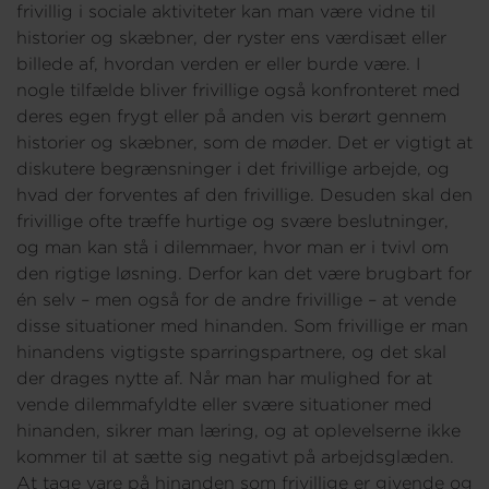
frivillig i sociale aktiviteter kan man være vidne til
historier og skæbner, der ryster ens værdisæt eller
billede af, hvordan verden er eller burde være. I
nogle tilfælde bliver frivillige også konfronteret med
deres egen frygt eller på anden vis berørt gennem
historier og skæbner, som de møder. Det er vigtigt at
diskutere begrænsninger i det frivillige arbejde, og
hvad der forventes af den frivillige. Desuden skal den
frivillige ofte træffe hurtige og svære beslutninger,
og man kan stå i dilemmaer, hvor man er i tvivl om
den rigtige løsning. Derfor kan det være brugbart for
én selv – men også for de andre frivillige – at vende
disse situationer med hinanden. Som frivillige er man
hinandens vigtigste sparringspartnere, og det skal
der drages nytte af. Når man har mulighed for at
vende dilemmafyldte eller svære situationer med
hinanden, sikrer man læring, og at oplevelserne ikke
kommer til at sætte sig negativt på arbejdsglæden.
At tage vare på hinanden som frivillige er givende og