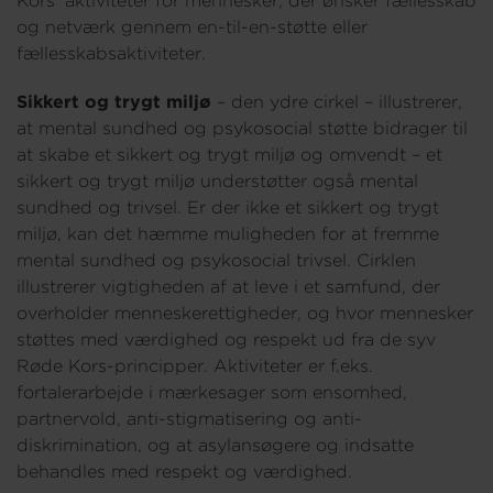
Kors’ aktiviteter for mennesker, der ønsker fællesskab
og netværk gennem en-til-en-støtte eller
fællesskabsaktiviteter.
Sikkert og trygt miljø
– den ydre cirkel – illustrerer,
at mental sundhed og psykosocial støtte bidrager til
at skabe et sikkert og trygt miljø og omvendt – et
sikkert og trygt miljø understøtter også mental
sundhed og trivsel. Er der ikke et sikkert og trygt
miljø, kan det hæmme muligheden for at fremme
mental sundhed og psykosocial trivsel. Cirklen
illustrerer vigtigheden af at leve i et samfund, der
overholder menneskerettigheder, og hvor mennesker
støttes med værdighed og respekt ud fra de syv
Røde Kors-principper. Aktiviteter er f.eks.
fortalerarbejde i mærkesager som ensomhed,
partnervold, anti-stigmatisering og anti-
diskrimination, og at asylansøgere og indsatte
behandles med respekt og værdighed.