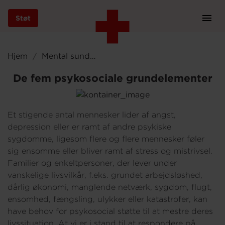
Støt
Prim
Navi
Gå
til
Hjem
Mental sundhed og psykosocial støtte
hovedindhold
De fem psykosociale grundelementer
Støt
Et stigende antal mennesker lider af angst,
depression eller er ramt af andre psykiske
sygdomme, ligesom flere og flere mennesker føler
Bliv frivillig
sig ensomme eller bliver ramt af stress og mistrivsel.
Familier og enkeltpersoner, der lever under
vanskelige livsvilkår, f.eks. grundet arbejdsløshed,
Vores indsatser
dårlig økonomi, manglende netværk, sygdom, flugt,
ensomhed, fængsling, ulykker eller katastrofer, kan
have behov for psykosocial støtte til at mestre deres
Genbrug
livssituation. At vi er i stand til at respondere på