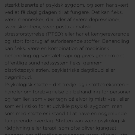
stærkt berørte af psykisk sygdom, og som har svært
ved at få dagligdagen til at fungere. Det kan f.eks.
være mennesker, der lider af svære depressioner,
svær skizofreni, svær posttraumatisk
stressforstyrrelse (PTSD) eller har et længerevarende
og stort forbrug af euforiserende stoffer. Behandling
kan f.eks. være en kombination af medicinsk
behandling og samtaleterapi og gives gennem det
offentlige sundhedssystem f.eks. gennem
distriktspsykiatrien, psykiatriske dagtilbud eller
døgntilbud.
Psykologisk støtte – det tredje lag i støttetrekanten –
handler om forebyggelse og behandling for personer
og familier, som viser tegn på alvorlig mistrivsel, eller
som er i risiko for at udvikle psykisk sygdom, men
som med støtte er i stand til at have en nogenlunde
fungerende hverdag. Støtten kan være psykologisk
rådgivning eller terapi, som ofte bliver igangsat