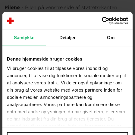
Pilene
- Pilen på venstre side af støttetrekanten
indikerer, at services og aktiviteter kræver mere
træning og supervision, jo højere op i trekanten de
er. Pilen på højre side af støttetrekanten indikerer, at
berørte mennesker, der har behov for services og
Samtykke
Detaljer
Om
aktiviteter i den øvre del af pyramiden, har en højere
grad af psykisk sygdom og/eller mistrivsel end i den
nedre del af pyramiden. Der bør dog bemærkes, at
Denne hjemmeside bruger cookies
berørte ofte har behov for services og aktiviteter fra
Vi bruger cookies til at tilpasse vores indhold og
flere fra forskellige niveauer i støttetrekanten. Pilen
annoncer, til at vise dig funktioner til sociale medier og til
lige under trekanten indikerer, at langt flere berørte
at analysere vores trafik. Vi deler også oplysninger om
har behov for services og aktiviteter fra første lag af
din brug af vores website med vores partnere inden for
støttetrekanten end fra toppen.
sociale medier, annonceringspartnere og
analysepartnere. Vores partnere kan kombinere disse
data med andre oplysninger, du har givet dem, eller som
de har indsamlet fra din brug af deres tjenester. Du
samtykker til vores cookies, hvis du fortsætter med at
anvende vores hjemmeside.