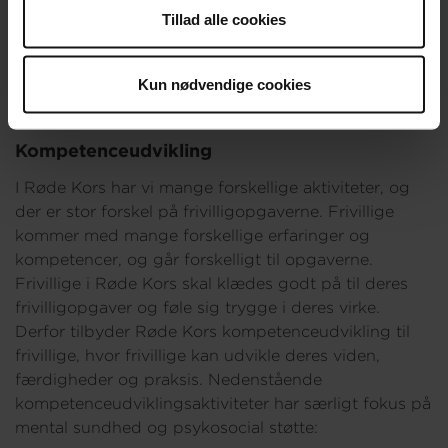
Tillad alle cookies
Trivsel og kompetenceudvikling for
frivillige
Kun nødvendige cookies
Kompetenceudvikling
I Røde Kors har vi mange forskellige aktiviteter, og
der er stor forskel på frivilligopgaverne. Frivillige
kommer med mange forskellige erfaringer og
kompetencer, og går forskelligt til opgaverne.
Frivillige i Røde Kors skal klædes godt på til deres
frivilligopgaver og føle sig trygge i deres virke.
Derfor tilbyder Røde Kors kompetenceudvikling til
frivillige, hvor frivillige kan udvikle deres viden,
færdigheder og praksis. Nedenstående
kompetenceudviklingsaktiviteter har særligt fokus på
mental sundhed og psykosocial støtte: