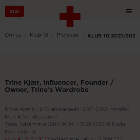
Støt
Prim
Navi
Gå
til
Om os
Klub 10
Projekter
KLUB 10 2021/2022
hovedindhold
Støt
Trine Kjær, Influencer, Founder /
Owner, Trine's Wardrobe
Bliv frivillig
Røde Kors Klub 10 ambassadør 2021-2022, herefter
Vores indsatser
Klub 100 ambassadør
Trine indsamlede 318.000 kr. i 2021/2022 til Røde
Kors Klub 10
Genbrug
Klub 10 2021/2022
indsamlede i alt kr. 5.039.522