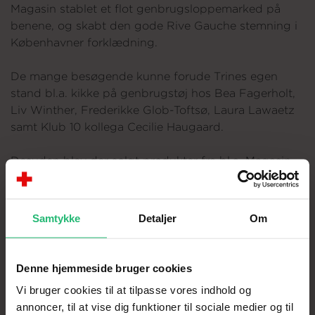
Magasin stablet et flot genbrugsloppemarked på
benene, og skabt den gode Rive Gauche stemning i
Københavner forklædning.
De mange besøgende kunne forude Trines egen
stand bl.a. kikke på genbrugstøj hos Bea Fagerholt,
Liv Winther, Frederikke Glob-Toftsø, Laura Lawaetz
samt Klub 10 kollega Cecilie Haugaard.
Desuden blev der solgt produkter fra bl.a. Magasin
du Nord Collection, Cozy, karmameju, Vitamin well til
fordel for Røde Kors. Loppemarkedet indbragte
100.000 kr. til Røde Kors.
Samtykke
Detaljer
Om
I alt indsamlede Trine Kjær 318.000 kr. som klub 10
ambassadør i 2021/2022.
Denne hjemmeside bruger cookies
Vi bruger cookies til at tilpasse vores indhold og
annoncer, til at vise dig funktioner til sociale medier og til