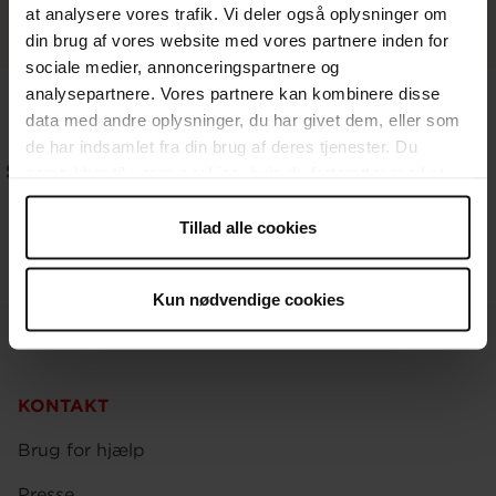
at analysere vores trafik. Vi deler også oplysninger om
din brug af vores website med vores partnere inden for
sociale medier, annonceringspartnere og
analysepartnere. Vores partnere kan kombinere disse
data med andre oplysninger, du har givet dem, eller som
de har indsamlet fra din brug af deres tjenester. Du
Se hele holdet i klub 10,
Til næste personlighed
samtykker til vores cookies, hvis du fortsætter med at
21/22
anvende vores hjemmeside.
Tillad alle cookies
Kun nødvendige cookies
KONTAKT
Brug for hjælp
Presse