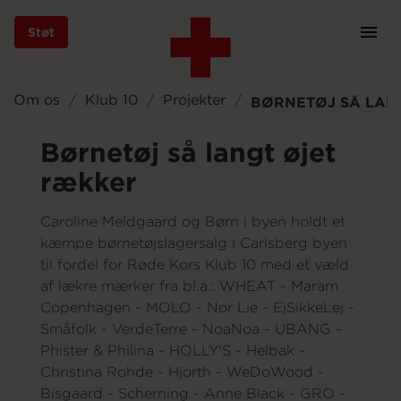
Støt
Prim
Navi
Gå
til
Om os
Klub 10
Projekter
BØRNETØJ SÅ LAN
hovedindhold
Børnetøj så langt øjet
rækker
Støt
Caroline Meldgaard og Børn i byen holdt et
kæmpe børnetøjslagersalg i Carlsberg byen
Bliv frivillig
til fordel for Røde Kors Klub 10 med et væld
af lækre mærker fra bl.a.: WHEAT - Maram
Copenhagen - MOLO - Nor Lie - EjSikkeLej -
Vores indsatser
Småfolk - VerdeTerre - NoaNoa - UBANG -
Phister & Philina - HOLLY'S - Helbak -
Christina Rohde - Hjorth - WeDoWood -
Bisgaard - Scherning - Anne Black - GRO -
Genbrug