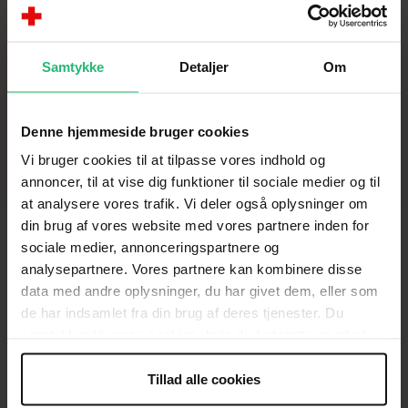
Caroline Meldgaard, Børn i
Byen
Samtykke
Detaljer
Om
Røde Kors Klub 10 i 2014/2015, nu
klub 100 ambassadør
Denne hjemmeside bruger cookies
Vi bruger cookies til at tilpasse vores indhold og
annoncer, til at vise dig funktioner til sociale medier og til
at analysere vores trafik. Vi deler også oplysninger om
din brug af vores website med vores partnere inden for
sociale medier, annonceringspartnere og
analysepartnere. Vores partnere kan kombinere disse
KONTAKT
data med andre oplysninger, du har givet dem, eller som
de har indsamlet fra din brug af deres tjenester. Du
Brug for hjælp
samtykker til vores cookies, hvis du fortsætter med at
anvende vores hjemmeside.
Presse
Tillad alle cookies
Afdelinger