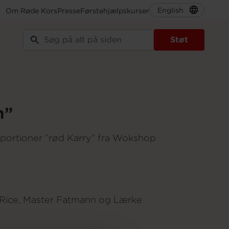
English
Om Røde Kors
Presse
Førstehjælpskurser
Støt
m”
 portioner ”rød Karry” fra Wokshop
 Rice, Master Fatmann og Lærke