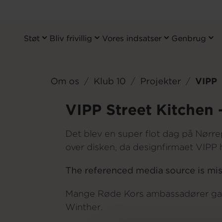
Støt
Bliv frivillig
Vores indsatser
Genbrug
Primary
Navigation
Gå
til
Om os
Klub 10
Projekter
VIPP
hovedindhold
VIPP Street Kitchen 
Det blev en super flot dag på Nørr
over disken, da designfirmaet VIPP h
The referenced media source is mi
Mange Røde Kors ambassadører gav 
Winther.