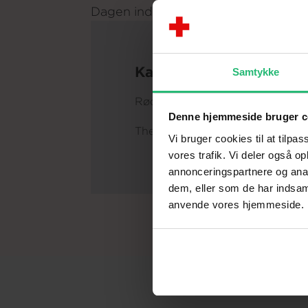
Dagen indbragte 56.000 kr. til Røde k
Kasper og Jette Egelun
Samtykke
Røde Kors Klub 10 i 2014/2015,
Denne hjemmeside bruger c
The referenced media source is
Vi bruger cookies til at tilpas
vores trafik. Vi deler også o
annonceringspartnere og anal
dem, eller som de har indsaml
anvende vores hjemmeside.