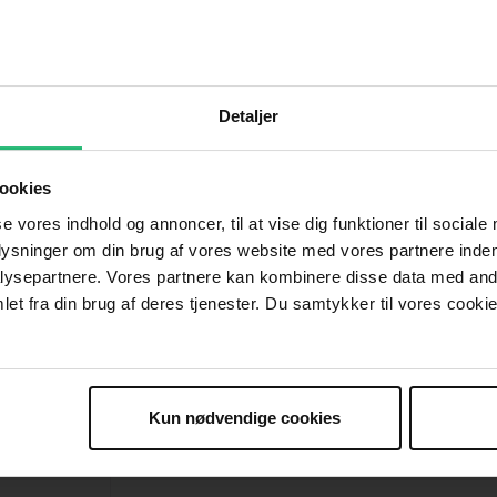
ors, og i alt sendte Vipp 112.000 kr. til Røde Kors 
d fra designfirmaet Vipp
Detaljer
 nu klub 100 ambassadør
ookies
 missing and needs to be re-embedded.
se vores indhold og annoncer, til at vise dig funktioner til sociale
plysninger om din brug af vores website med vores partnere inden
ysepartnere. Vores partnere kan kombinere disse data med andr
et fra din brug af deres tjenester. Du samtykker til vores cookie
Kun nødvendige cookies