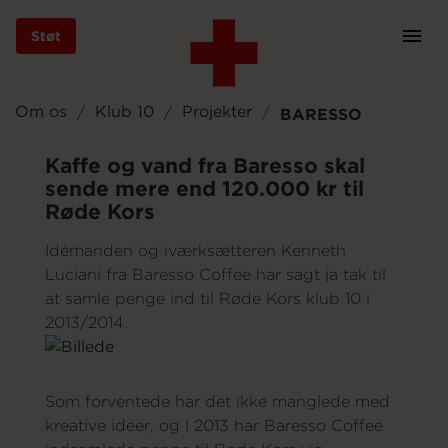
Støt
Prim
Navi
Gå
til
Om os
Klub 10
Projekter
BARESSO
hovedindhold
Kaffe og vand fra Baresso skal
sende mere end 120.000 kr til
Røde Kors
Støt
Idémanden og iværksætteren Kenneth
Luciani fra Baresso Coffee har sagt ja tak til
Bliv frivillig
at samle penge ind til Røde Kors klub 10 i
2013/2014.
Vores indsatser
Som forventede har det ikke manglede med
kreative ideer, og I 2013 har Baresso Coffee
Genbrug