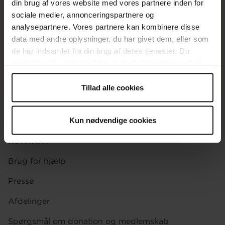
din brug af vores website med vores partnere inden for
Baresso donerer 1 krone per solgte
sociale medier, annonceringspartnere og
pose.
analysepartnere. Vores partnere kan kombinere disse
data med andre oplysninger, du har givet dem, eller som
de har indsamlet fra din brug af deres tjenester. Du
samtykker til vores cookies, hvis du fortsætter med at
anvende vores hjemmeside.
Tillad alle cookies
Kun nødvendige cookies
KONTAKT
Brug for hjælp
Presse
Afdelinger
Spørgsmål om donation og medlemskab