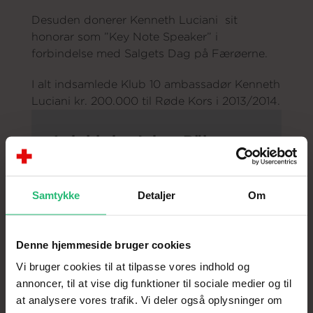
Desuden donerer Kenneth Luciani sit
honorar som ”Key Note Speaker” i
forbindelse med Salgets Dag på Færøerne.
I alt indsamlede Klub 10 ambassadør Kenneth
Luciani kr. 200.000 til Røde Kors i 2013/2014.
Lakrids by Johan Bülow og
Baresso
The referenced media source is
Samtykke
Detaljer
Om
missing and needs to be re-
embedded.
Baresso har bl.a. lanceret en kaffe-
Denne hjemmeside bruger cookies
lakridskugle i samarbejde med
Vi bruger cookies til at tilpasse vores indhold og
Lakrids by Johan Bülow. Der er tale
annoncer, til at vise dig funktioner til sociale medier og til
om lakrids fra Johan Bülow drageret
at analysere vores trafik. Vi deler også oplysninger om
i chokolade og Baresso-kaffe.