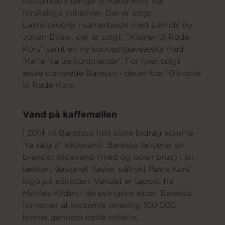
indsamlede penge til Røde Kors via
forskellige initiativer. Der er solgt
Lakridskugler i samarbejde med Lakrids by
Om os
Johan Bïlow, der er solgt ”Klejner til Røde
Kors” samt en ny konceptgaveæske med
’Kaffe fra tre kontinenter’. For hver solgt
æske donerede Baresso i december 10 kroner
til Røde Kors.
Vand på kaffemøllen
I 2014 vil Baressos helt store bidrag komme
fra salg af kildevand. Baresso lancerer en
brandet kildevand (med og uden brus) i en
lækkert designet flaske, påtrykt Røde Kors’
logo på etiketten. Vandet er tappet fra
Montes Kilden i de østrigske alper. Baresso
forventer at indsamle omkring 100.000
kroner gennem dette initiativ.