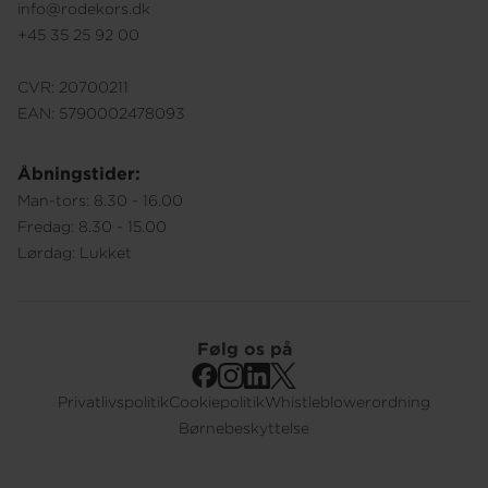
info@rodekors.dk
+45 35 25 92 00
CVR: 20700211
EAN: 5790002478093
Åbningstider:
Man-tors: 8.30 - 16.00
Fredag: 8.30 - 15.00
Lørdag: Lukket
Følg os på
Privatlivspolitik
Cookiepolitik
Whistleblowerordning
Footer
Børnebeskyttelse
Submenu