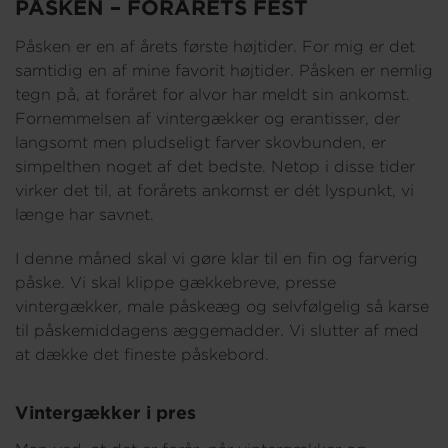
PÅSKEN – FORÅRETS FEST
Påsken er en af årets første højtider. For mig er det
Om os
samtidig en af mine favorit højtider. Påsken er nemlig
tegn på, at foråret for alvor har meldt sin ankomst.
Fornemmelsen af vintergækker og erantisser, der
langsomt men pludseligt farver skovbunden, er
simpelthen noget af det bedste. Netop i disse tider
virker det til, at forårets ankomst er dét lyspunkt, vi
længe har savnet.
I denne måned skal vi gøre klar til en fin og farverig
påske. Vi skal klippe gækkebreve, presse
vintergækker, male påskeæg og selvfølgelig så karse
til påskemiddagens æggemadder. Vi slutter af med
at dække det fineste påskebord.
Vintergækker i pres