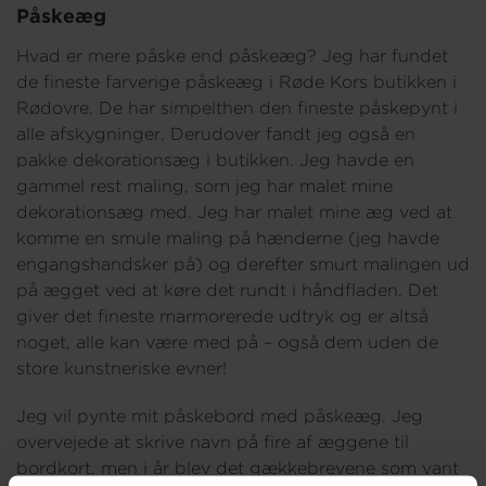
Påskeæg
Hvad er mere påske end påskeæg? Jeg har fundet
de fineste farverige påskeæg i Røde Kors butikken i
Rødovre. De har simpelthen den fineste påskepynt i
alle afskygninger. Derudover fandt jeg også en
pakke dekorationsæg i butikken. Jeg havde en
gammel rest maling, som jeg har malet mine
dekorationsæg med. Jeg har malet mine æg ved at
komme en smule maling på hænderne (jeg havde
engangshandsker på) og derefter smurt malingen ud
på ægget ved at køre det rundt i håndfladen. Det
giver det fineste marmorerede udtryk og er altså
noget, alle kan være med på – også dem uden de
store kunstneriske evner!
Jeg vil pynte mit påskebord med påskeæg. Jeg
overvejede at skrive navn på fire af æggene til
bordkort, men i år blev det gækkebrevene som vant