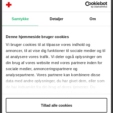
titlen som bordkort. Derudover vil jeg pynte med
påskeæg i min stue, eksempelvis på grene fra
skoven, stueplanter og brudeslør. Der er et hav af
Samtykke
Detaljer
Om
fine påskeæg i mange Røde Kors butikkerne for
tiden, så er du ikke til at male æg selv, så er der altså
stadig mulighed for at få de fineste, farverige
Denne hjemmeside bruger cookies
påskeæg ind i dit hjem.
Vi bruger cookies til at tilpasse vores indhold og
The referenced media source is missing and needs to
annoncer, til at vise dig funktioner til sociale medier og til
be re-embedded.
at analysere vores trafik. Vi deler også oplysninger om
din brug af vores website med vores partnere inden for
sociale medier, annonceringspartnere og
Påskekarse
analysepartnere. Vores partnere kan kombinere disse
Du kan næsten ikke spise din æggemad til
data med andre oplysninger, du har givet dem, eller som
påskefrokosten uden, at den er toppet med
de har indsamlet fra din brug af deres tjenester. Du
påskekarse. Derfor skal vi selvfølgelig også så vores
samtykker til vores cookies, hvis du fortsætter med at
egen karse, så vi er klar til påskefrokosten. Jeg fandt
anvende vores hjemmeside.
fire æggebærer med orange og gul kant i Røde Kors
Tillad alle cookies
butikken i Rødovre. I alle fire har jeg kommet en lille