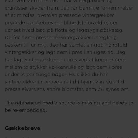
Man ved, at det er forår, når vintergækker og
erantisser skyder frem. Jeg får barnlige fornemmelser
af at mindes, hvordan pressede vintergækker
prydede gækkebrevene til bedsteforældre, der
uanset hvad bød på flotte og legesyge påskeæg.
Derfor hører pressede vintergækker unægtelig
påsken til for mig. Jeg har samlet en god håndfuld
vintergækker og lagt dem i pres i en uges tid. Jeg
har lagt vintergækkerne i pres ved at komme dem
mellem to stykker køkkenrulle og lagt dem i pres
under et par tunge bøger. Hvis ikke du har
vintergækker i nærheden af dit hjem, kan du altid
presse alverdens andre blomster, som du synes om.
The referenced media source is missing and needs to
be re-embedded.
Gækkebreve