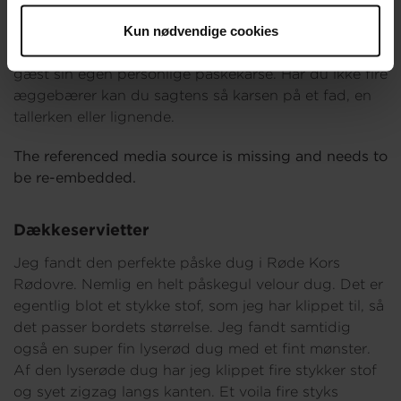
dut vat og en masse vand. Så har jeg drysset med
karsefrø og givet dem en god uge i vindueskarmen
Kun nødvendige cookies
med masser af lys og vand. På den måde får hver
gæst sin egen personlige påskekarse. Har du ikke fire
æggebærer kan du sagtens så karsen på et fad, en
tallerken eller lignende.
The referenced media source is missing and needs to
be re-embedded.
Dækkeservietter
Jeg fandt den perfekte påske dug i Røde Kors
Rødovre. Nemlig en helt påskegul velour dug. Det er
egentlig blot et stykke stof, som jeg har klippet til, så
det passer bordets størrelse. Jeg fandt samtidig
også en super fin lyserød dug med et fint mønster.
Af den lyserøde dug har jeg klippet fire stykker stof
og syet zigzag langs kanten. Et voila fire styks