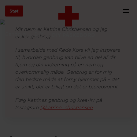
Støt
Prim
Navi
DIY påskepynt: fem
Gå
Mit navn er Katrine Christiansen og jeg
til
idéer til dit påskebord
Genbrug
DIY
DIY PÅSKEBORD
elsker genbrug.
hovedindhold
I samarbejde med Røde Kors vil jeg inspirere
til, hvordan genbrug kan blive en del af dit
hjem og din indretning på en nem og
Støt
overkommelig måde. Genbrug er for mig
den bedste måde at forny hjemmet på – det
er unikt, det er billigt og det er bæredygtigt.
Bliv frivillig
Følg Katrines genbrug og krea-liv på
Instagram
@katrine_christiansen
Vores indsatser
Genbrug