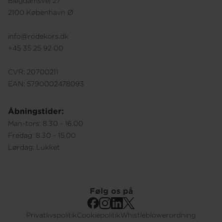
Blegdamsvej 27
2100 København Ø
info@rodekors.dk
+45 35 25 92 00
CVR: 20700211
EAN: 5790002478093
Åbningstider:
Man-tors: 8.30 - 16.00
Fredag: 8.30 - 15.00
Lørdag: Lukket
Følg os på
Privatlivspolitik
Cookiepolitik
Whistleblowerordning