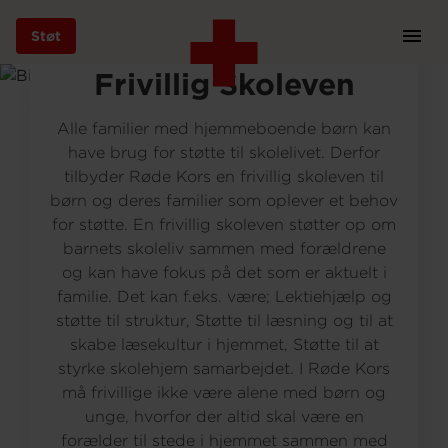
Modelfoto: AdobeStock
Støt
Prim
Navi
Gå
Frivillig Skoleven
til
Hjem
Bliv frivillig
Bliv frivillig - familier, børn og unge
hovedindhold
Alle familier med hjemmeboende børn kan
have brug for støtte til skolelivet. Derfor
tilbyder Røde Kors en frivillig skoleven til
børn og deres familier som oplever et behov
Støt
for støtte. En frivillig skoleven støtter op om
barnets skoleliv sammen med forældrene
og kan have fokus på det som er aktuelt i
Bliv frivillig
familie. Det kan f.eks. være; Lektiehjælp og
støtte til struktur, Støtte til læsning og til at
skabe læsekultur i hjemmet, Støtte til at
Vores indsatser
styrke skolehjem samarbejdet. I Røde Kors
må frivillige ikke være alene med børn og
unge, hvorfor der altid skal være en
Genbrug
forælder til stede i hjemmet sammen med