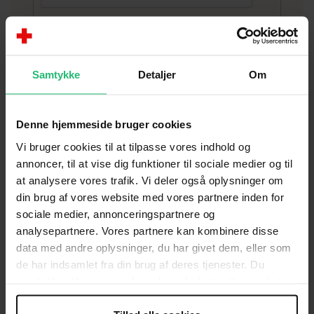
Indsend
Samtykke
Detaljer
Om
Denne hjemmeside bruger cookies
Bliv frivillig skoleven
Vi bruger cookies til at tilpasse vores indhold og
Hvis du ønsker at blive frivillig skoleven,
annoncer, til at vise dig funktioner til sociale medier og til
udfyld da nedenstående formular og du vil
at analysere vores trafik. Vi deler også oplysninger om
blive kontaktet snarest muligt med nærmere
din brug af vores website med vores partnere inden for
info.
sociale medier, annonceringspartnere og
Navn
analysepartnere. Vores partnere kan kombinere disse
data med andre oplysninger, du har givet dem, eller som
Navn
de har indsamlet fra din brug af deres tjenester. Du
samtykker til vores cookies, hvis du fortsætter med at
anvende vores hjemmeside.