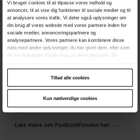
Vi bruger cookies til at tilpasse vores indhold og
annoncer, til at vise dig funktioner til sociale medier og til
at analysere vores trafik. Vi deler også oplysninger om
Fodboldfondens arbejde
din brug af vores website med vores partnere inden for
sociale medier, annonceringspartnere og
Fodboldfonden afvikler løbende hyggelige
analysepartnere. Vores partnere kan kombinere disse
og sociale landsdækkende arrangementer
data med andre oplysninger, du har givet dem, eller som
og oplevelser for udsatte børn i Danmark.
de har indsamlet fra din brug af deres tjenester. Du
Til et arrangement hos Fodboldfonden får
samtykker til vores cookies, hvis du fortsætter med at
børnene mulighed for at mødes på lige vilkår
anvende vores hjemmeside.
og skabe venskaber baseret på glædesfyldte
Tillad alle cookies
oplevelser og godt humør. Fælles for alle
arrangementer, er ønsket om at fremme
følelsen hos det enkelte barn; at være
Kun nødvendige cookies
inkluderet, ligesom alle fortjener en positiv
oplevelse.
Læs mere om Fodboldfonden her