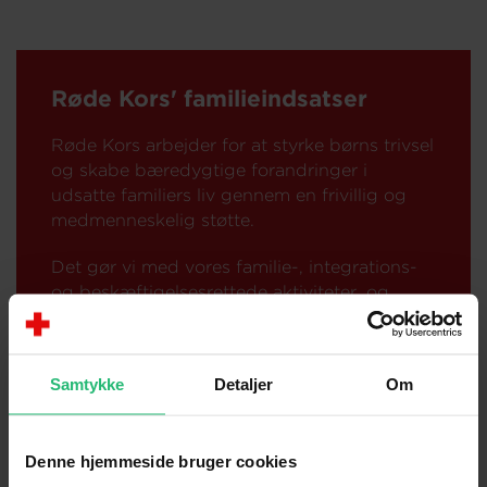
Røde Kors' familieindsatser
Røde Kors arbejder for at styrke børns trivsel
og skabe bæredygtige forandringer i
udsatte familiers liv gennem en frivillig og
medmenneskelig støtte.
Det gør vi med vores familie-, integrations-
og beskæftigelsesrettede aktiviteter, og
gennem julehjælp og økonomisk støtte til
fritidsaktiviteter og sociale begivenheder i
børns liv.
Samtykke
Detaljer
Om
Læs mere om vores familieaktiviteter
her
Denne hjemmeside bruger cookies