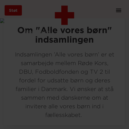
Støt
Prim
Navi
Gå
Om "Alle vores børn"
til
Hjem
Alle vores børn - TV2 hovedside
hovedindhold
indsamlingen
Indsamlingen ’Alle vores børn’ er et
Støt
samarbejde mellem Røde Kors,
DBU, Fodboldfonden og TV 2 til
fordel for udsatte børn og deres
Bliv frivillig
familier i Danmark. Vi ønsker at stå
sammen med danskerne om at
Vores indsatser
invitere alle vores børn ind i
fællesskabet.
Genbrug