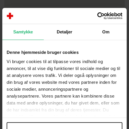
Samtykke
Detaljer
Om
Denne hjemmeside bruger cookies
Vi bruger cookies til at tilpasse vores indhold og
annoncer, til at vise dig funktioner til sociale medier og til
at analysere vores trafik. Vi deler også oplysninger om
din brug af vores website med vores partnere inden for
sociale medier, annonceringspartnere og
analysepartnere. Vores partnere kan kombinere disse
data med andre oplysninger, du har givet dem, eller som
de har indsamlet fra din brug af deres tjenester. Du
KONTAKT
samtykker til vores cookies, hvis du fortsætter med at
anvende vores hjemmeside.
Brug for hjælp