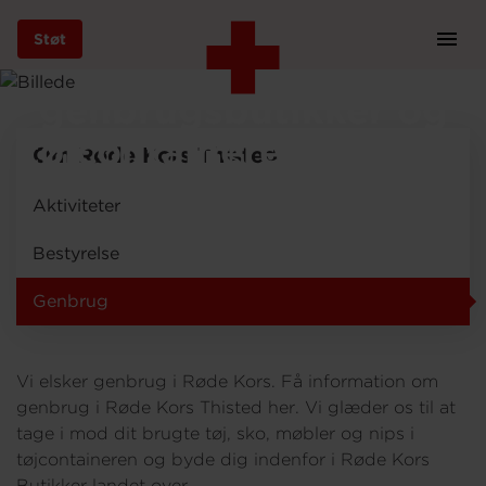
Støt
Prim
Røde Kors
Navi
Gå
genbrugsbutikker og
til
hovedindhold
tøjcontainere i Thisted
Om Røde Kors Thisted
Aktiviteter
Støt
Bestyrelse
Genbrug
Bliv frivillig
Vi elsker genbrug i Røde Kors. Få information om
Vores indsatser
genbrug i Røde Kors Thisted her. Vi glæder os til at
tage i mod dit brugte tøj, sko, møbler og nips i
tøjcontaineren og byde dig indenfor i Røde Kors
Genbrug
Butikker landet over.