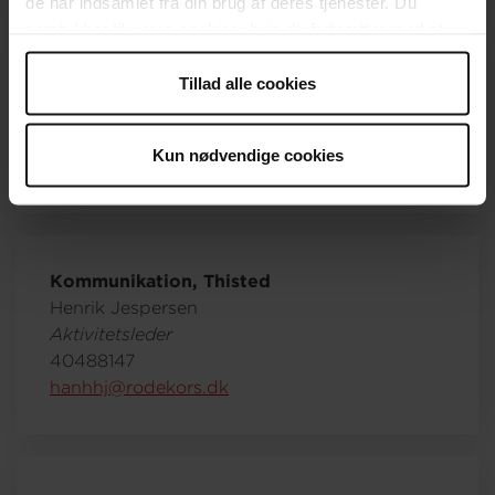
de har indsamlet fra din brug af deres tjenester. Du
samtykker til vores cookies, hvis du fortsætter med at
anvende vores hjemmeside.
Tillad alle cookies
Nørklere, Thisted, Sennels
Sofie Pedersen
Aktivitetsleder
Kun nødvendige cookies
Kommunikation, Thisted
Henrik Jespersen
Aktivitetsleder
40488147
hanhhj@rodekors.dk