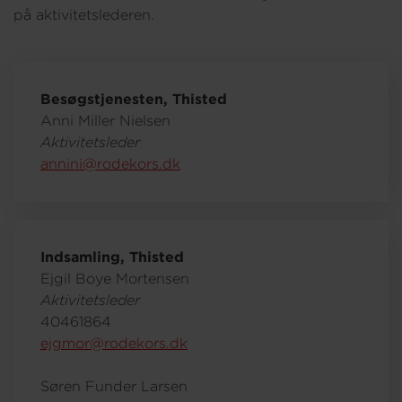
på aktivitetslederen.
Besøgstjenesten, Thisted
Anni Miller Nielsen
Aktivitetsleder
annini@rodekors.dk
Indsamling, Thisted
Ejgil Boye Mortensen
Aktivitetsleder
40461864
ejgmor@rodekors.dk
Søren Funder Larsen