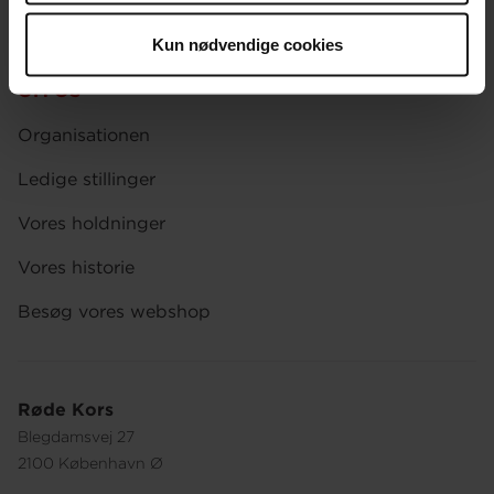
Afdelinger
Kun nødvendige cookies
Spørgsmål om donation og medlemskab
OM OS
Organisationen
Ledige stillinger
Vores holdninger
Vores historie
Besøg vores webshop
Røde Kors
Blegdamsvej 27
2100 København Ø