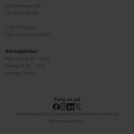
info@rodekors.dk
+45 35 25 92 00
CVR: 20700211
EAN: 5790002478093
Åbningstider:
Man-tors: 8.30 - 16.00
Fredag: 8.30 - 15.00
Lørdag: Lukket
Følg os på
Privatlivspolitik
Cookiepolitik
Whistleblowerordning
Footer
Børnebeskyttelse
Submenu