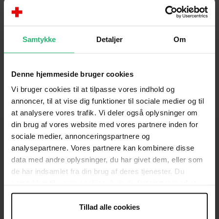
hjemmeside kan du skabe dig et overblik over
afdelingens aktiviteter, komme i kontakt med den
lokale bestyrelse eller se hvor du kan finde en
Samtykke
Detaljer
Om
genbrugsbutik og tøjcontainer nær dig.
Denne hjemmeside bruger cookies
Vi bruger cookies til at tilpasse vores indhold og
annoncer, til at vise dig funktioner til sociale medier og til
at analysere vores trafik. Vi deler også oplysninger om
din brug af vores website med vores partnere inden for
sociale medier, annonceringspartnere og
analysepartnere. Vores partnere kan kombinere disse
data med andre oplysninger, du har givet dem, eller som
KONTAKT
de har indsamlet fra din brug af deres tjenester. Du
Brug for hjælp
samtykker til vores cookies, hvis du fortsætter med at
anvende vores hjemmeside.
Presse
Tillad alle cookies