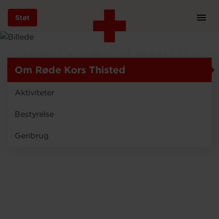
Støt
Prim
Navi
Gå
Om Røde Kors Thisted
til
hovedindhold
Om Røde Kors Thisted
Aktiviteter
Støt
Bestyrelse
Genbrug
Bliv frivillig
Vores indsatser
Genbrug