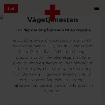
Foto: Marie Louise Munkegaard
Støt
Prim
Navi
Gå
Vågetjenesten
til
Vores arbejde
Socialt arbejde
VÅGETJENESTEN
hovedindhold
For dig der er pårørende til en døende
Er du pårørende, plejepersonale eller ven til
en døende person? Og har du svært ved at
Støt
få kræfterne til at slå til efter et langt
sygdomsforløb? Vågetjenestens frivillige
giver tryghed og skaber ro i den allersidste
Bliv frivillig
tid. Alle frivillige har erfaring med omsorg
for døende og vil gerne aflaste og lytte. Et
ord, en varm hånd eller en tiltrængt
nattesøvn kan gøre en verden til forskel i en
Vores indsatser
svær tid.
Genbrug