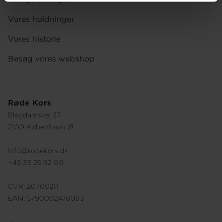
Vores holdninger
Vores historie
Besøg vores webshop
Røde Kors
Blegdamsvej 27
2100 København Ø
info@rodekors.dk
+45 35 25 92 00
CVR: 20700211
EAN: 5790002478093