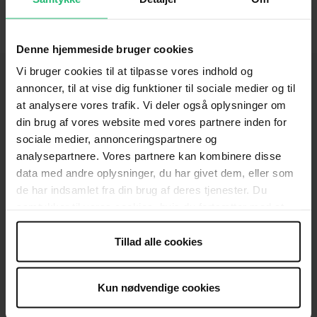
Denne hjemmeside bruger cookies
Vi bruger cookies til at tilpasse vores indhold og
annoncer, til at vise dig funktioner til sociale medier og til
at analysere vores trafik. Vi deler også oplysninger om
KONTAKT
din brug af vores website med vores partnere inden for
sociale medier, annonceringspartnere og
Brug for hjælp
analysepartnere. Vores partnere kan kombinere disse
data med andre oplysninger, du har givet dem, eller som
Presse
de har indsamlet fra din brug af deres tjenester. Du
Afdelinger
samtykker til vores cookies, hvis du fortsætter med at
anvende vores hjemmeside.
Spørgsmål om donation og medlemskab
Tillad alle cookies
OM OS
Organisationen
Kun nødvendige cookies
Ledige stillinger