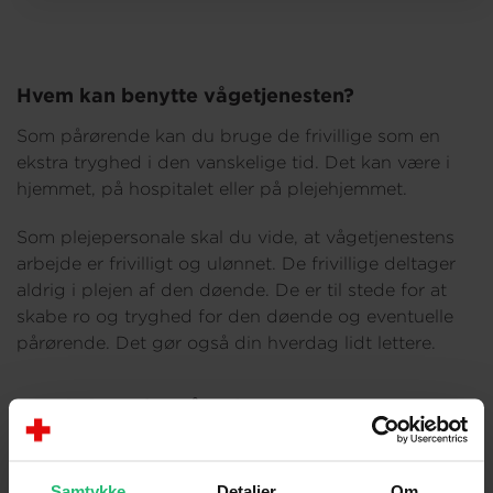
Om os
Hvem kan benytte vågetjenesten?
Som pårørende kan du bruge de frivillige som en
ekstra tryghed i den vanskelige tid. Det kan være i
hjemmet, på hospitalet eller på plejehjemmet.
Som plejepersonale skal du vide, at vågetjenestens
arbejde er frivilligt og ulønnet. De frivillige deltager
aldrig i plejen af den døende. De er til stede for at
skabe ro og tryghed for den døende og eventuelle
pårørende. Det gør også din hverdag lidt lettere.
Har du brug for vågetjenesten?
Find den nærmeste vågetjeneste på:
Vågetjenesten
Samtykke
Detaljer
Om