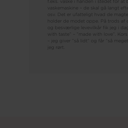
f.eks. vaske i hånden i stedet for at
vaskemaskine – de skal gå langt eft
osv. Det er ufatteligt hvad de magter
holder de modet oppe. På trods af
og besværlige levevilkår fik jeg i da
with taste” – ”made with love”. Kors
– jeg giver ”så lidt” og får ”så meg
jeg rørt.