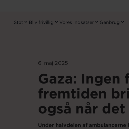
Støt
Bliv frivillig
Vores indsatser
Genbrug
Primary
Navigation
Gå
til
hovedindhold
6. maj 2025
Gaza: Ingen f
fremtiden br
også når det 
Under halvdelen af ambulancerne ha