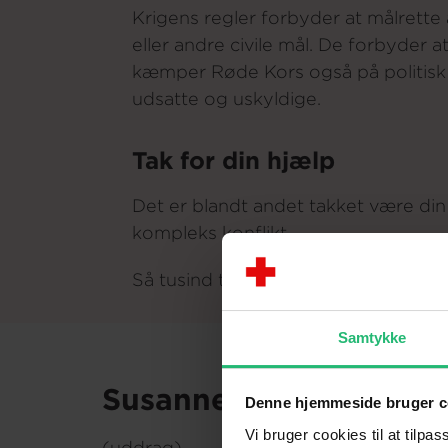
Krigens regler forbyder at målrette
eller andre civile mål. De forbyder a
kæmper Røde Kors også på politisk o
udsatte og uskyldige.
Tak for din hjælp
Det er blandt andet takket være din f
kompleks konflikt.
Så tusind tak til dig på vegne af all
Samtykke
Susannes Dagbog
Denne hjemmeside bruger c
Vi bruger cookies til at tilpas
(uddrag)