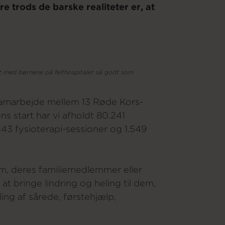
e trods de barske realiteter er, at
det med børnene på felthospitalet så godt som
k samarbejde mellem 13 Røde Kors-
s start har vi afholdt 80.241
143 fysioterapi-sessioner og 1.549
em, deres familiemedlemmer eller
 bringe lindring og heling til dem,
ng af sårede, førstehjælp,