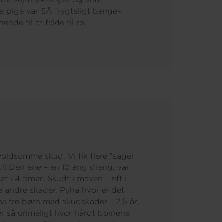
lle pige var SÅ frygteligt bange–
hende til at falde til ro.
voldsomme skud. Vi fik flere ”sager
! Den ene – en 10 årig dreng, var
 i 4 timer. Skudt i maven – rift i
e andre skader. Pyha hvor er det
 vi tre børn med skudskader – 2,5 år,
 er så urimeligt hvor hårdt børnene