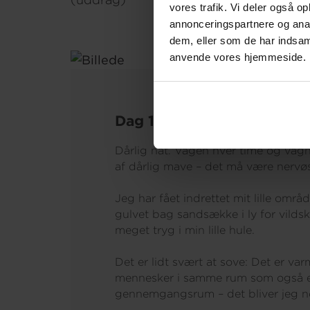
vores trafik. Vi deler også o
annonceringspartnere og anal
dem, eller som de har indsaml
anvende vores hjemmeside.
Dag 1-2 – Amman og Gaza:
Dårlig nat. Vågen hver time og våg
af dårlig mave – det må være nervøs
Jeg har fået indrettet mit lille områd
gulvet bag sandsække i ly for vildsk
meget tryg i min lille hule.
Det er lidt svært at sove: Det er var
mennesker i samme rum som også e
gennemgangsrum – det bliver jeg nok