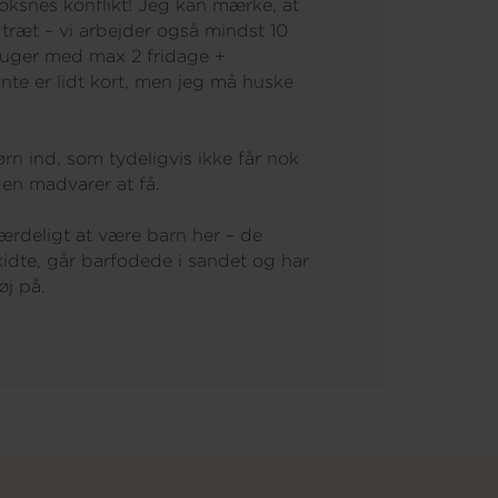
voksnes konflikt! Jeg kan mærke, at
 træt – vi arbejder også mindst 10
6 uger med max 2 fridage +
unte er lidt kort, men jeg må huske
ørn ind, som tydeligvis ikke får nok
ngen madvarer at få.
færdeligt at være barn her – de
kidte, går barfodede i sandet og har
øj på.