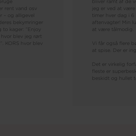
 bruge
bliver ramt af de 
er rent vand osv
jeg er ved at være
 – og alligevel
timer hver dag i 
 deres bekymringer
aftenvagter! Min l
g to kager: ”Enjoy
at være tålmodig.
 hvor blev jeg rørt
et”. KORS hvor blev
Vi får også flere b
at spise. Der er i
Det er virkelig for
fleste er superbes
beskidt og hullet t