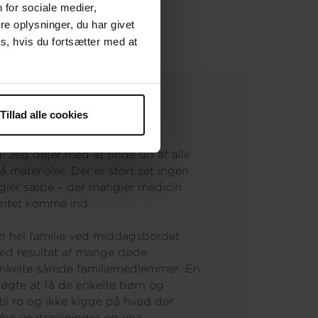
 for sociale medier,
e oplysninger, du har givet
s, hvis du fortsætter med at
Tillad alle cookies
. Jeg døjer med at finde ud af alle
å materialer. Der er stort set ingen
ngler sæbe – der mangler medicin
 intet komme ind.
n hel familie ved middagsbordet
med resultat af mange døde
nkelte sårede familiemedlemmer. En
søgte at få de enkelte børn og
 til ro og ikke kigge på hvad der
ybe vejrtrækninger og vha.