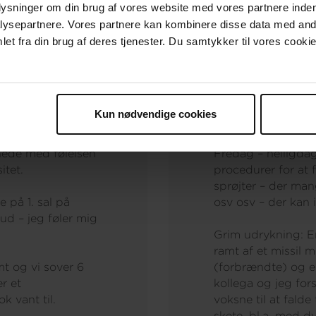
plysninger om din brug af vores website med vores partnere inden
ysepartnere. Vores partnere kan kombinere disse data med andr
et fra din brug af deres tjenester. Du samtykker til vores cookie
Kun nødvendige cookies
Dag 4:
nede med følelsen
Fredag – helligdag
itet.
procedurer for at f
sprøjter – der ma
e på 1. sal på
osv osv – der kan
ud – jeg føler mig
Grim udrykning: E
ramt af et missil 
mt og vi sover 6
(forbrændte) og e
r et
kollega og jeg for
 vant til.
voksne til at falde
skete, bl.a. med d