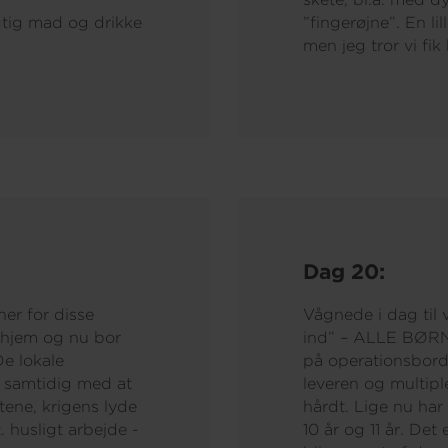
gtig mad og drikke
”fingerøjne”. En li
men jeg tror vi fik 
Dag 20:
er for disse
Vågnede i dag til 
s hjem og nu bor
ind” – ALLE BØRN!
De lokale
på operationsbordet
, samtidig med at
leveren og multipl
tene, krigens lyde
hårdt. Lige nu har
. husligt arbejde -
10 år og 11 år. Det