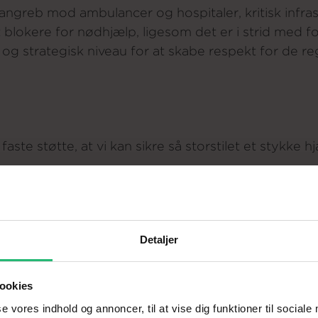
 angreb mod ambulancer og hospitaler, kritisk infra
t blokere for nødhjælp, ligesom det er i strid med fo
g strategisk niveau for at skabe respekt for de reg
aste støtte, at vi kan sikre så storstilet et stykke
e de mennesker, vi nu kan hjælpe!
Detaljer
ookies
se vores indhold og annoncer, til at vise dig funktioner til sociale