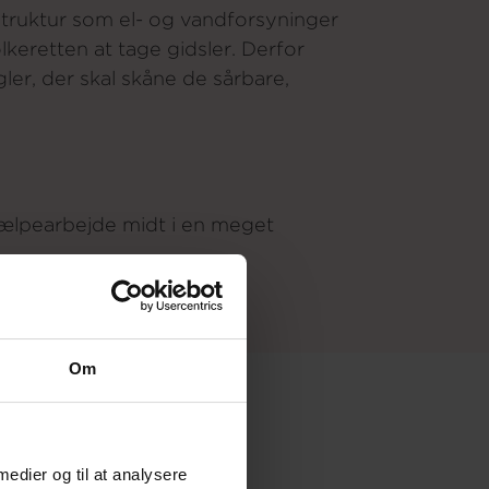
struktur som el- og vandforsyninger
lkeretten at tage gidsler. Derfor
ler, der skal skåne de sårbare,
 hjælpearbejde midt i en meget
Om
 medier og til at analysere