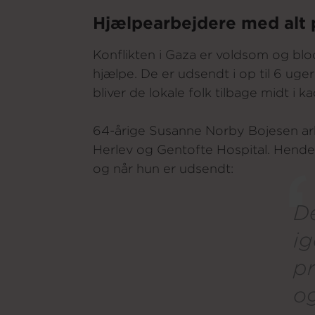
Hjælpearbejdere med alt p
Konflikten i Gaza er voldsom og blod
hjælpe. De er udsendt i op til 6 uge
bliver de lokale folk tilbage midt i k
64-årige Susanne Norby Bojesen arbe
Herlev og Gentofte Hospital. Hende
og når hun er udsendt:
De
ig
pr
og