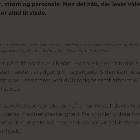
, strøm og personale. Men det håb, der lever vider
er altid til stede.
 livsvilkårene i Gaza. Det, der er i min magt, er at gøre øjeblikket og mø
sygeplejerske på vores felthospital i Gaza. Foto: Røde Kors.
r på felthospitalet i Rafah. Hospitalet et historis
tet næsten al adgang til lægehjælp. Siden konflikten
ationer, assisteret ved 408 fødsler samt afholdt 6.
l støtte.
e sundhedspersonale, der ofte har mistet deres hj
 deres medmenneskelighed. De knokler videre for at
arbejder utrætteligt med ambulancekørsel, behandli
nødhjælp.