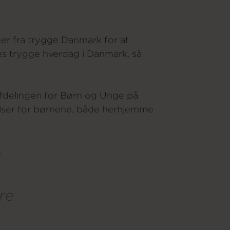
ger fra trygge Danmark for at
res trygge hverdag i Danmark, så
 afdelingen for Børn og Unge på
elser for børnene, både herhjemme
t
re