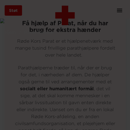
Foto: Røde Kors
Støt
Prim
Navi
Gå
Få hjælp af Parat, når du har
til
brug for ekstra hænder
Hjem
Parat forside
hovedindhold
Røde Kors Parat er et hjælpenetværk med
mange tusind frivillige parathjælpere fordelt
over hele landet.
Støt
Parathjælperne træder til, når der er brug
for det, i nærheden af dem. De hjælper
også gerne til ved arrangementer med et
Bliv frivillig
socialt eller humanitært formål
, det vil
sige, at det skal komme mennesker i en
sårbar livssituation til gavn enten direkte
Vores indsatser
eller indirekte. Uanset om du er fra en lokal
Røde Kors-afdeling, en anden
civilsamfundsorganisation, et plejehjem eller
Genbrug