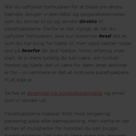
Når du udfylder formularen for at bede om ekstra
hænder, bruger vi den tekst og opgavebeskrivelse,
som du skriver til os og sender
direkte
til
parathjælperne. Derfor er det vigtigt, at når du
udfylder formularen, ikke kun beskriver
hvad
det er,
som du har brug for hjælp til, men også sætter nogle
ord på
hvorfor
de skal hjælpe. Vores erfaring viser
klart, at jo mere tydelig du kan være, om hvilken
forskel og hjælp det vil være for dem, jeres aktivitet
er for - jo nemmere er det at motivere parathjælpere
til at sige ja.
Se her et
eksempel på opgavebeskrivelse
og email,
som vi sender ud.
Parathjælperne hjælper IKKE med rengøring,
personlig pleje eller børnepasning, men derfra er der
et hav af muligheder for hvordan du kan bruge
parathjælperne. Det kan du læse mere om længere