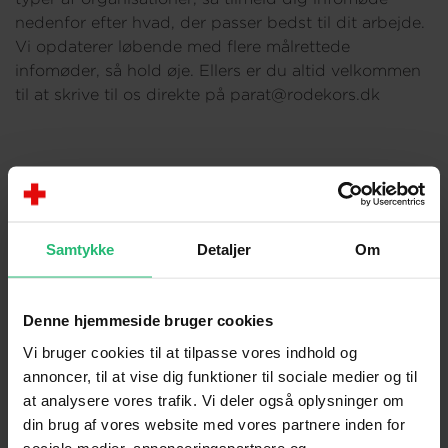
nedenfor efter hvad, der passer bedst til dit arbejde.
Vi opdaterer løbende med flere målrettede
infomøder, så hold øje. Ellers er du altid velkommen
til at skrive til os direkte på parat@rodekors.dk
Tirsdag d. 16/6 kl. 8:30-9:15
Tilmeld dig her
Samtykke
Detaljer
Om
Denne hjemmeside bruger cookies
Vi bruger cookies til at tilpasse vores indhold og
annoncer, til at vise dig funktioner til sociale medier og til
at analysere vores trafik. Vi deler også oplysninger om
din brug af vores website med vores partnere inden for
sociale medier, annonceringspartnere og