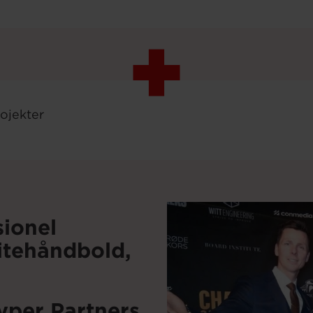
rojekter
sionel
itehåndbold,
per Partners