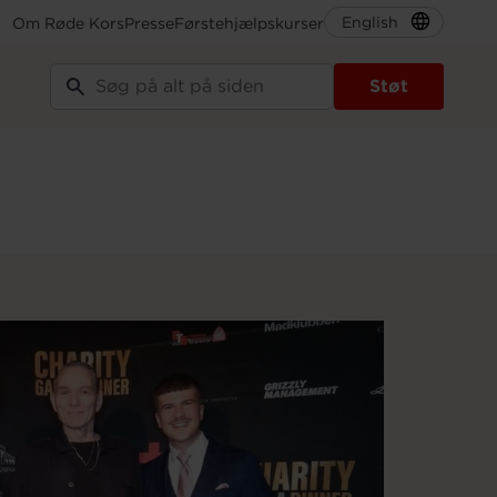
English
Om Røde Kors
Presse
Førstehjælpskurser
Støt