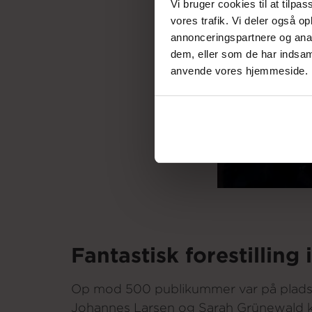
Vi bruger cookies til at tilpas
vores trafik. Vi deler også o
annonceringspartnere og anal
dem, eller som de har indsaml
anvende vores hjemmeside.
Fantastisk forestilling
Op mod 500 publikummer var på plads 
Johannes Larsen og Sarah Grünewald ku