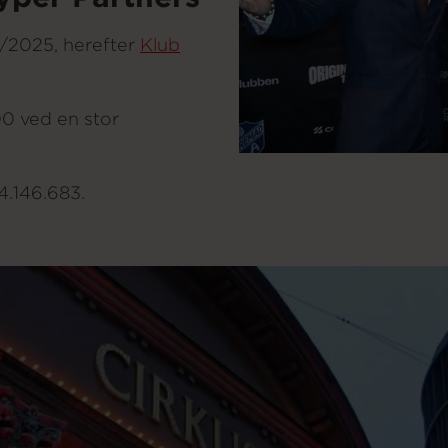
/2025, herefter
Klub
0 ved en stor
 4.146.683.