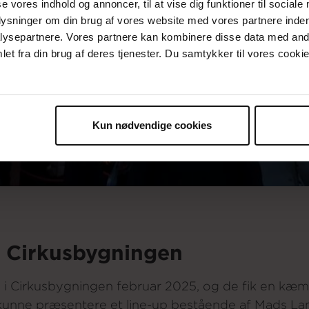
se vores indhold og annoncer, til at vise dig funktioner til sociale
plysninger om din brug af vores website med vores partnere inden
ysepartnere. Vores partnere kan kombinere disse data med andr
et fra din brug af deres tjenester. Du samtykker til vores cookie
Kun nødvendige cookies
 i Cirkusbygningen
i Cirkusbygningen februar 2025, og de fik en kæm
nne præsentere et line-up bestående af Mads Lang