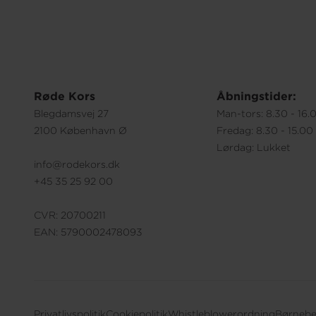
Røde Kors
Åbningstider:
Blegdamsvej 27
Man-tors: 8.30 - 16.
2100 København Ø
Fredag: 8.30 - 15.00
Lørdag: Lukket
info@rodekors.dk
+45 35 25 92 00
CVR: 20700211
EAN: 5790002478093
Privatlivspolitik
Cookiepolitik
Whistleblowerordning
Børnebe