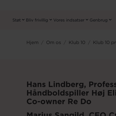
Støt
Bliv frivillig
Vores indsatser
Genbrug
Primary
Navigation
Gå
til
Hjem
Om os
Klub 10
Klub 10 p
hovedindhold
Hans Lindberg
, Profes
Håndboldspiller Høj El
Co-owner Re Do
Marius Sangild,
CEO Cy