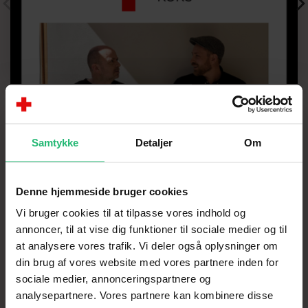
Samtykke
Detaljer
Om
Denne hjemmeside bruger cookies
Vi bruger cookies til at tilpasse vores indhold og
Med Ketchup i bøssen
annoncer, til at vise dig funktioner til sociale medier og til
at analysere vores trafik. Vi deler også oplysninger om
Christian har udnyttet sit online købsflow til fulde
din brug af vores website med vores partnere inden for
ved at tilføje støttekroner ved check-out på alle
sociale medier, annonceringspartnere og
ordrer og kørt særlige Røde Kors kampagner bl.a.
analysepartnere. Vores partnere kan kombinere disse
sammen med Dagrofa.