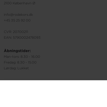
2100 København Ø
info@rodekors.dk
+45 35 25 92 00
CVR: 20700211
EAN: 5790002478093
Åbningstider:
Man-tors: 8.30 - 16.00
Fredag: 8.30 - 15.00
Lørdag: Lukket
Følg os på
Privatlivspolitik
Cookiepolitik
Whistleblowerordning
Footer
Børnebeskyttelse