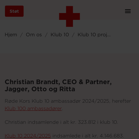
Støt
Prim
Navi
Gå
til
Hjem
Om os
Klub 10
Klub 10 projekter
hovedindhold
Støt
Christian Brandt, CEO & Partner,
Jagger, Otto og Ritta
Bliv frivillig
Røde Kors Klub 10 ambassadør 2024/2025, herefter
Klub 100 ambassadører
.
Vores indsatser
Christian indsamlende i alt kr. 323.812 i klub 10.
Klub 10 2024/2025
indsamlede i alt kr. 4.146.683.
Genbrug