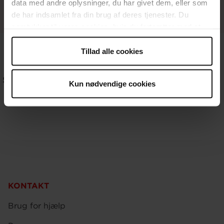
data med andre oplysninger, du har givet dem, eller som
de har indsamlet fra din brug af deres tjenester. Du
samtykker til vores cookies, hvis du fortsætter med at
anvende vores hjemmeside.
Tillad alle cookies
Se hele holdet i klub 10,
Til næste personlighed
Kun nødvendige cookies
24/25
KONTAKT
Brug for hjælp