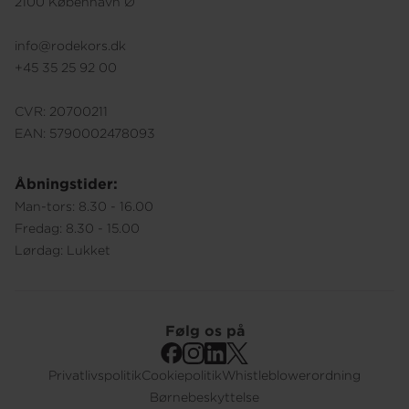
2100 København Ø
info@rodekors.dk
+45 35 25 92 00
CVR: 20700211
EAN: 5790002478093
Åbningstider:
Man-tors: 8.30 - 16.00
Fredag: 8.30 - 15.00
Lørdag: Lukket
Følg os på
Privatlivspolitik
Cookiepolitik
Whistleblowerordning
Footer
Børnebeskyttelse