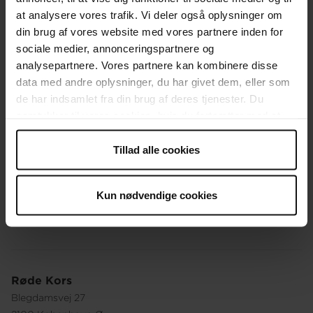
at analysere vores trafik. Vi deler også oplysninger om
Afdelinger
din brug af vores website med vores partnere inden for
sociale medier, annonceringspartnere og
Spørgsmål om donation og medlemskab
analysepartnere. Vores partnere kan kombinere disse
OM OS
data med andre oplysninger, du har givet dem, eller som
de har indsamlet fra din brug af deres tjenester. Du
Organisationen
samtykker til vores cookies, hvis du fortsætter med at
anvende vores hjemmeside.
Ledige stillinger
Tillad alle cookies
Vores holdninger
Vores historie
Kun nødvendige cookies
Besøg vores webshop
Røde Kors
Blegdamsvej 27