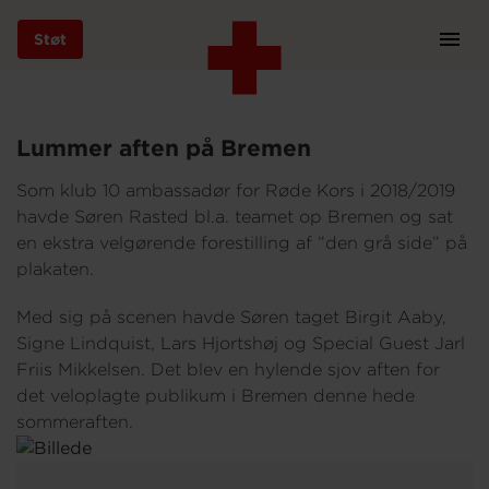
Støt
Prim
Navi
Gå
til
Hjem
Om os
hovedindhold
Lummer aften på Bremen
Som klub 10 ambassadør for Røde Kors i 2018/2019
havde Søren Rasted bl.a. teamet op Bremen og sat
Støt
en ekstra velgørende forestilling af ”den grå side” på
plakaten.
Med sig på scenen havde Søren taget Birgit Aaby,
Bliv frivillig
Signe Lindquist, Lars Hjortshøj og Special Guest Jarl
Friis Mikkelsen. Det blev en hylende sjov aften for
det veloplagte publikum i Bremen denne hede
Vores indsatser
sommeraften.
Genbrug