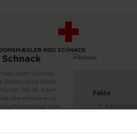
DOMSMÆGLER MED SCHNACK
 Schnack
rmaet Adam Schnack
8. Adams store hjerte
handel. Det fik Adam
Fakta
nde ikke mindre en kr.
ingsforbindelser til en
Adam Schna
Schnack A/S
salg af bl.a.
.
Klub 10 amba