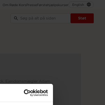
English
Om Røde Kors
Presse
Førstehjælpskurser
Støt
ck, Ejendomsmægler Adam
ssadør 2017/2018