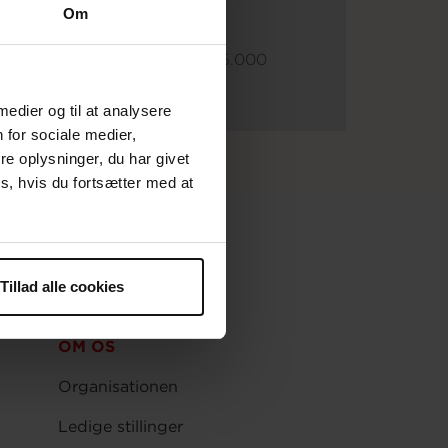
303.000 til Røde Kors I 2018
Om
2018 indsamlede i alt kr. 2.225.000
 medier og til at analysere
 for sociale medier,
e oplysninger, du har givet
s, hvis du fortsætter med at
Tillad alle cookies
OM OS
Organisationen
Ledige stillinger