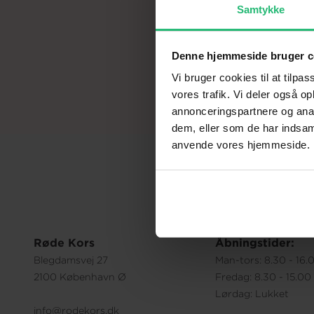
Samtykke
Denne hjemmeside bruger c
Vi bruger cookies til at tilpas
vores trafik. Vi deler også o
annonceringspartnere og anal
dem, eller som de har indsaml
anvende vores hjemmeside.
Røde Kors
Åbningstider:
Blegdamsvej 27
Man-tors: 8.30 - 16.
2100 København Ø
Fredag: 8.30 - 15.00
Lørdag: Lukket
info@rodekors.dk