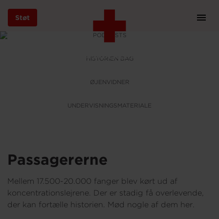
EN HISTORIE OM MOD OG HANDLEKRAFT
Støt
Prim
Navi
PODCASTS
Gå
til
De Hvide Busser
PASSAGERERNE
HISTORIEN BAG
hovedindhold
ØJENVIDNER
Støt
UNDERVISNINGSMATERIALE
Bliv frivillig
Passagererne
Vores indsatser
Mellem 17.500-20.000 fanger blev kørt ud af
koncentrationslejrene. Der er stadig få overlevende,
der kan fortælle historien. Mød nogle af dem her.
Genbrug