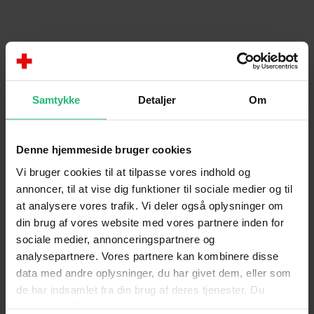
Samtykke
Detaljer
Om
04:27
Denne hjemmeside bruger cookies
Vi bruger cookies til at tilpasse vores indhold og
annoncer, til at vise dig funktioner til sociale medier og til
at analysere vores trafik. Vi deler også oplysninger om
din brug af vores website med vores partnere inden for
sociale medier, annonceringspartnere og
analysepartnere. Vores partnere kan kombinere disse
Hvis du kunne køre en hvid bus i dag,
data med andre oplysninger, du har givet dem, eller som
de har indsamlet fra din brug af deres tjenester. Du
hvem ville du så hente?
samtykker til vores cookies, hvis du fortsætter med at