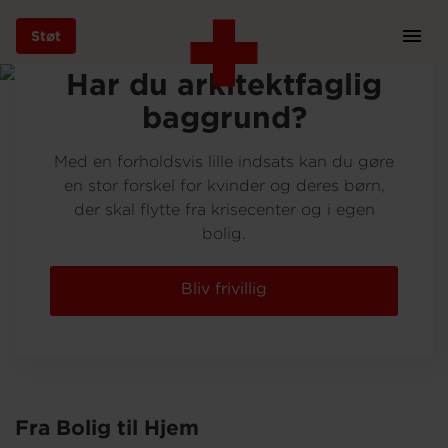
Foto: Peter Sørensen
Støt
Prim
Navi
Gå
Har du arkitektfaglig
til
baggrund?
hovedindhold
Med en forholdsvis lille indsats kan du gøre
en stor forskel for kvinder og deres børn,
der skal flytte fra krisecenter og i egen
Støt
bolig.
Bliv frivillig
Bliv frivillig
Vores indsatser
Fra Bolig til Hjem
Genbrug