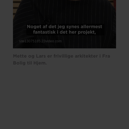
Mette og Lars er frivillige arkitekter i Fra
Bolig til Hjem.