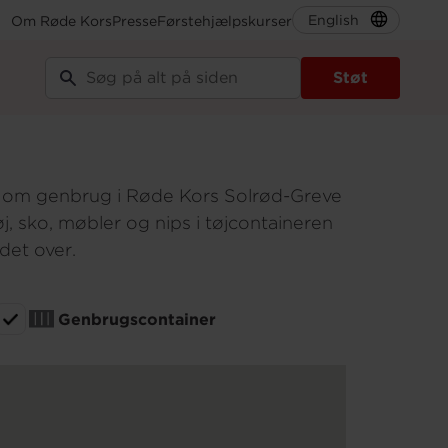
English
Om Røde Kors
Presse
Førstehjælpskurser
tikker og
Støt
ød-Greve
on om genbrug i Røde Kors Solrød-Greve
øj, sko, møbler og nips i tøjcontaineren
det over.
Genbrugscontainer