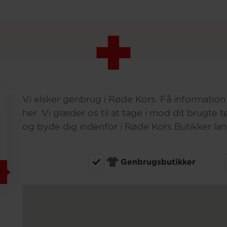
s genbrugsbu
ainere i Solr
Vi elsker genbrug i Røde Kors. Få informati
her. Vi glæder os til at tage i mod dit brugte t
og byde dig indenfor i Røde Kors Butikker lan
Genbrugsbutikker