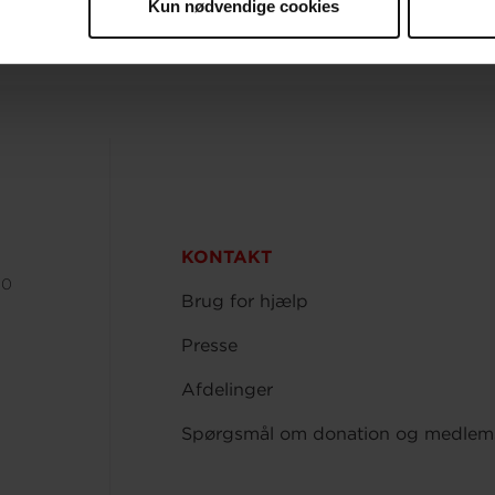
Kun nødvendige cookies
KONTAKT
00
Brug for hjælp
Presse
Afdelinger
Spørgsmål om donation og medlem