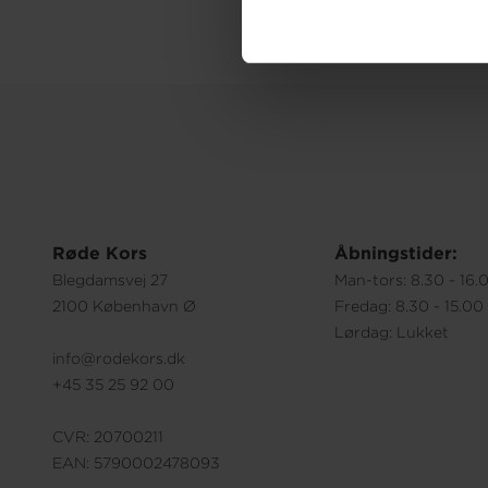
Røde Kors
Åbningstider:
Blegdamsvej 27
Man-tors: 8.30 - 16.
2100 København Ø
Fredag: 8.30 - 15.00
Lørdag: Lukket
info@rodekors.dk
+45 35 25 92 00
CVR: 20700211
EAN: 5790002478093