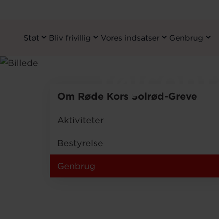
Røde Kor
Støt
Bliv frivillig
Vores indsatser
Genbrug
Primary
Navigation
Gå
tøjcont
til
hovedindhold
Om Røde Kors Solrød-Greve
Aktiviteter
Bestyrelse
Genbrug