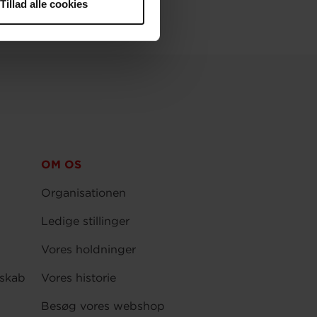
Tillad alle cookies
OM OS
Organisationen
Ledige stillinger
Vores holdninger
skab
Vores historie
Besøg vores webshop