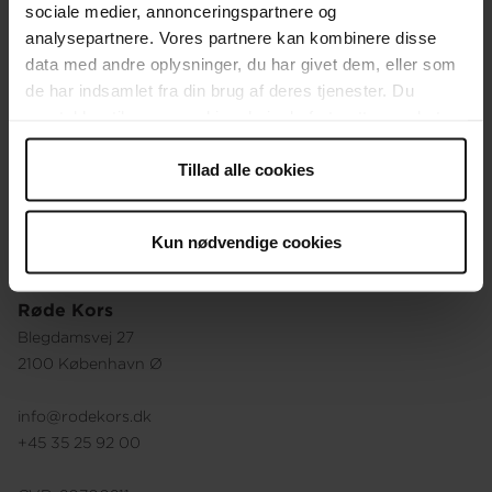
sociale medier, annonceringspartnere og
Organisationen
analysepartnere. Vores partnere kan kombinere disse
data med andre oplysninger, du har givet dem, eller som
Ledige stillinger
de har indsamlet fra din brug af deres tjenester. Du
samtykker til vores cookies, hvis du fortsætter med at
Vores holdninger
anvende vores hjemmeside.
Vores historie
Tillad alle cookies
Besøg vores webshop
Kun nødvendige cookies
Røde Kors
Blegdamsvej 27
2100 København Ø
info@rodekors.dk
+45 35 25 92 00