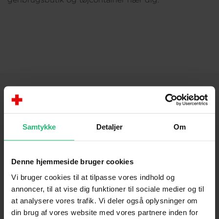
Om os
KONTAKT
Samtykke
Detaljer
Om
Brug for hjælp
Presse
Denne hjemmeside bruger cookies
Afdelinger
Vi bruger cookies til at tilpasse vores indhold og
annoncer, til at vise dig funktioner til sociale medier og til
Spørgsmål om donation og medlemskab
at analysere vores trafik. Vi deler også oplysninger om
din brug af vores website med vores partnere inden for
OM OS