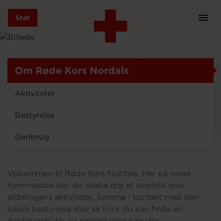
Støt
Prim
Navi
Gå
Om Røde Kors Nordals
til
hovedindhold
Om Røde Kors Nordals
Aktiviteter
Støt
Bestyrelse
Genbrug
Bliv frivillig
Velkommen til Røde Kors Nordals. Her på vores
Vores indsatser
hjemmeside kan du skabe dig et overblik over
afdelingens aktiviteter, komme i kontakt med den
lokale bestyrelse eller se hvor du kan finde en
Genbrug
genbrugsbutik og tøjcontainer nær dig.