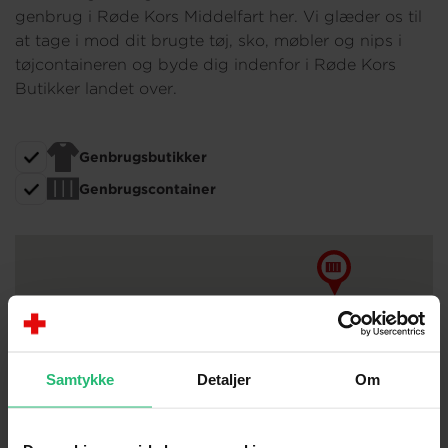
genbrug i Røde Kors Middelfart her. Vi glæder os til
at tage i mod dit brugte tøj, sko, møbler og nips i
tøjcontaineren og byde dig indenfor i Røde Kors
Butikker landet over.
Genbrugsbutikker
Genbrugscontainer
Samtykke
Detaljer
Om