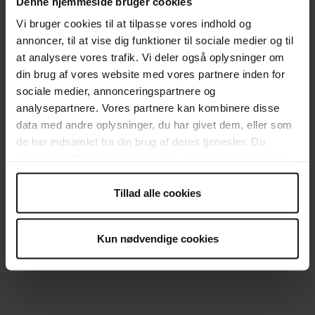
Denne hjemmeside bruger cookies
Vi bruger cookies til at tilpasse vores indhold og
annoncer, til at vise dig funktioner til sociale medier og til
at analysere vores trafik. Vi deler også oplysninger om
din brug af vores website med vores partnere inden for
sociale medier, annonceringspartnere og
analysepartnere. Vores partnere kan kombinere disse
data med andre oplysninger, du har givet dem, eller som
3
de har indsamlet fra din brug af deres tjenester. Du
samtykker til vores cookies, hvis du fortsætter med at
anvende vores hjemmeside.
Tillad alle cookies
Kun nødvendige cookies