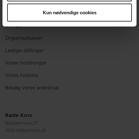
Afdelinger
Kun nødvendige cookies
Spørgsmål om donation og medlemskab
OM OS
Organisationen
Ledige stillinger
Vores holdninger
Vores historie
Besøg vores webshop
Røde Kors
Blegdamsvej 27
2100 København Ø