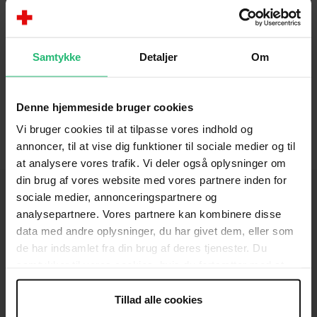
hjemmeside kan du skabe dig et overblik over
afdelingens aktiviteter, komme i kontakt med den
lokale bestyrelse eller se hvor du kan finde en
Samtykke
Detaljer
Om
genbrugsbutik og tøjcontainer nær dig.
Denne hjemmeside bruger cookies
Vi bruger cookies til at tilpasse vores indhold og
annoncer, til at vise dig funktioner til sociale medier og til
at analysere vores trafik. Vi deler også oplysninger om
din brug af vores website med vores partnere inden for
sociale medier, annonceringspartnere og
analysepartnere. Vores partnere kan kombinere disse
data med andre oplysninger, du har givet dem, eller som
KONTAKT
de har indsamlet fra din brug af deres tjenester. Du
Brug for hjælp
samtykker til vores cookies, hvis du fortsætter med at
anvende vores hjemmeside.
Presse
Tillad alle cookies