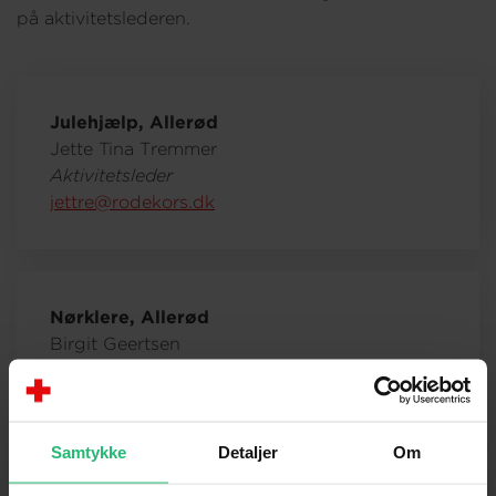
på aktivitetslederen.
Julehjælp, Allerød
Jette Tina Tremmer
Aktivitetsleder
jettre@rodekors.dk
Nørklere, Allerød
Birgit Geertsen
Aktivitetsleder
birgee@rodekors.dk
Samtykke
Detaljer
Om