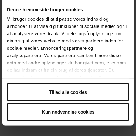
Kommunikation, Allerød
Denne hjemmeside bruger cookies
Bente Kirketerp
Aktivitetsleder
Vi bruger cookies til at tilpasse vores indhold og
bentki@rodekors.dk
annoncer, til at vise dig funktioner til sociale medier og til
at analysere vores trafik. Vi deler også oplysninger om
din brug af vores website med vores partnere inden for
sociale medier, annonceringspartnere og
analysepartnere. Vores partnere kan kombinere disse
Genbrug, Allerød
data med andre oplysninger, du har givet dem, eller som
Kirsten Brenting
de har indsamlet fra din brug af deres tjenester. Du
Butiksleder
samtykker til vores cookies, hvis du fortsætter med at
61618814
anvende vores hjemmeside.
Tillad alle cookies
Kun nødvendige cookies