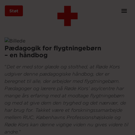
Støt
Prim
Navi
Gå
til
hovedindhold
Pædagogik for flygtningebørn
– en håndbog
Støt
"
Det er med stor glæde og stolthed, at Røde Kors
udgiver denne pædagogiske håndbog, der er
beregnet til alle, der arbejder med flygtningebørn.
Bliv frivillig
Pædagoger og lærere på Røde Kors’ asylcentre har
mange års erfaring med at modtage flygtningebørn
og med at give dem den tryghed og det nærvær, de
har brug for. Takket være et forskningssamarbejde
Vores indsatser
mellem RUC, Københavns Professionshøjskole og
Røde Kors kan denne vigtige viden nu gives videre til
andre.
"
Genbrug