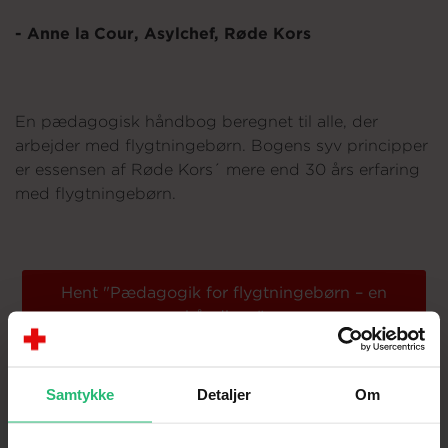
- Anne la Cour, Asylchef, Røde Kors
Om os
En pædagogisk håndbog beregnet til alle, der
arbejder med flygtningebørn. Bogens syv principper
er essensen af Røde Kors´ mere end 30 års erfaring
med flygtningebørn.
Hent "Pædagogik for flygtningebørn – en
håndbog"
Samtykke
Detaljer
Om