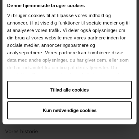
Denne hjemmeside bruger cookies
Vi bruger cookies til at tilpasse vores indhold og
KONTAKT
annoncer, til at vise dig funktioner til sociale medier og til
at analysere vores trafik. Vi deler også oplysninger om
Brug for hjælp
din brug af vores website med vores partnere inden for
Presse
sociale medier, annonceringspartnere og
analysepartnere. Vores partnere kan kombinere disse
Afdelinger
data med andre oplysninger, du har givet dem, eller som
de har indsamlet fra din brug af deres tjenester. Du
Spørgsmål om donation og medlemskab
samtykker til vores cookies, hvis du fortsætter med at
OM OS
anvende vores hjemmeside.
Tillad alle cookies
Organisationen
Ledige stillinger
Kun nødvendige cookies
Vores holdninger
Vores historie